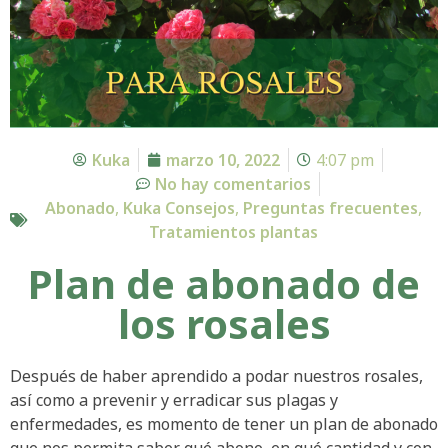
Kuka
marzo 10, 2022
4:07 pm
No hay comentarios
Abonado
,
Kuka Consejos
,
Preguntas frecuentes
,
Tratamientos plantas
Plan de abonado de
los rosales
Después de haber aprendido a podar nuestros rosales,
así como a prevenir y erradicar sus plagas y
enfermedades, es momento de tener un plan de abonado