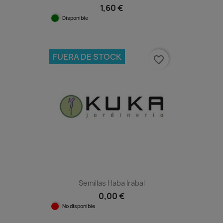
1,60 €
Disponible
FUERA DE STOCK
favorite_border
Semillas Haba Irabal
0,00 €
No disponible