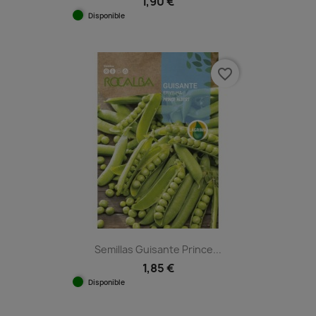
1,90 €
Disponible
favorite_border
Semillas Guisante Prince...
1,85 €
Disponible