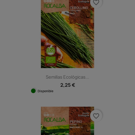
favorite_border
Semillas Ecológicas...
2,25 €
Disponible
favorite_border