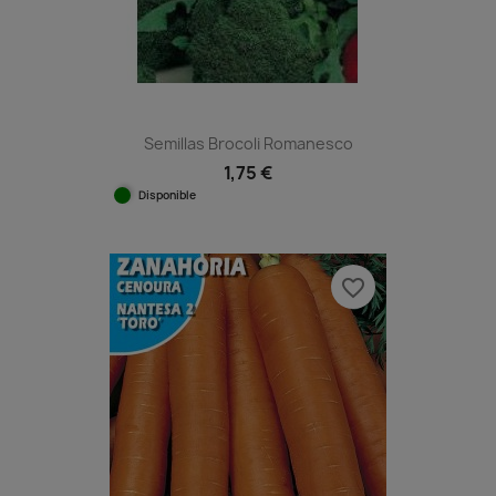
Semillas Brocoli Romanesco
1,75 €
Disponible
favorite_border