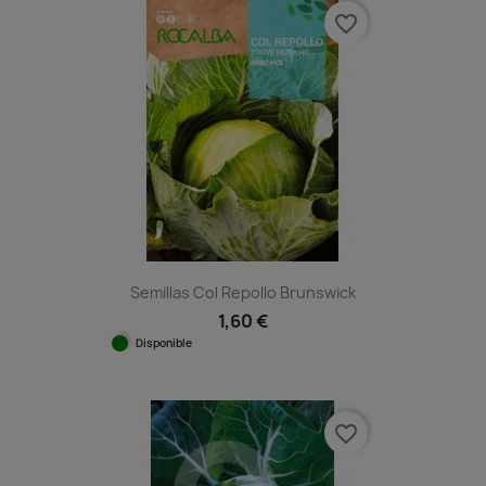
favorite_border
Semillas Col Repollo Brunswick
1,60 €
Disponible
favorite_border