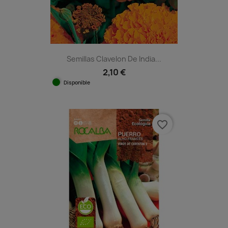
Semillas Clavelon De India...
2,10 €
Disponible
favorite_border