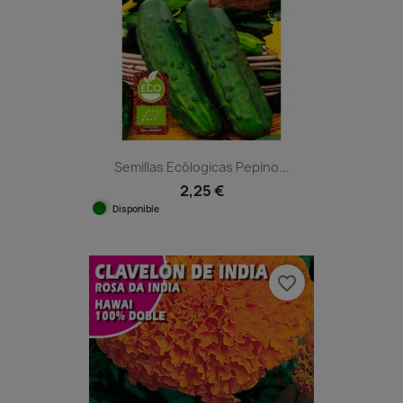
Semillas Ecólogicas Pepino...
2,25 €
Disponible
favorite_border