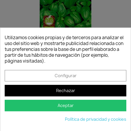
Utilizamos cookies propias y de terceros para analizar el
uso del sitio web y mostrarte publicidad relacionada con
Semillas Ecológicas...
tus preferencias sobre la base de un perfil elaborado a
2,25 €
partir de tus hábitos de navegación (por ejemplo,
Disponible
páginas visitadas).
Configurar
favorite_border
Rechazar
Aceptar
Política de privacidad y cookies