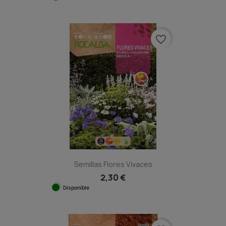
favorite_border
Semillas Flores Vivaces
2,30 €
Disponible