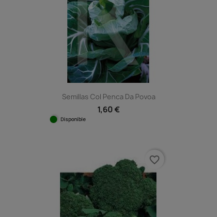
Semillas Col Penca Da Povoa
1,60 €
Disponible
favorite_border