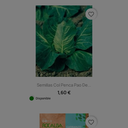
favorite_border
Semillas Col Penca Pao De...
1,60 €
Disponible
favorite_border