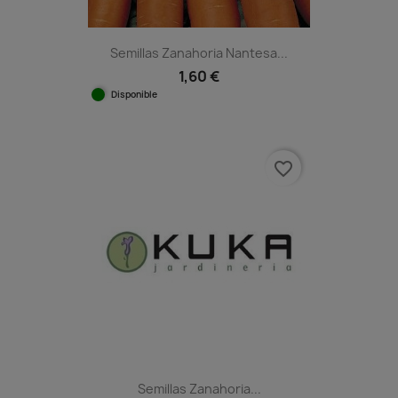
Semillas Zanahoria Nantesa...
1,60 €
Disponible
favorite_border
Semillas Zanahoria...