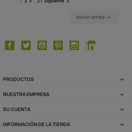
1

2
3
…
21
Siguiente
Volver arriba

Facebook
Twitter
YouTube
Pinterest
Instagram
LinkedIn
PRODUCTOS

NUESTRA EMPRESA

SU CUENTA

INFORMACIÓN DE LA TIENDA
keyboard_arrow_down