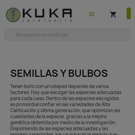
shopping_cart
earch



(0)
menu
shopping_cart
SEMILLAS Y BULBOS
Tener éxito con un césped depende de varios
factores. Hay que escoger las especies adecuadas
para cada caso. Dentro de las especies escogidas
es primordial confiar en las variedades de Alta
Calificación y última generación, que optimizan las
cualidades de la especie, gracias a la mejora
genética obtenida por medio de la investigación.
Disponiendo de las especies adecuadas y las
mejores variedades, hay que hacer la mezcla que