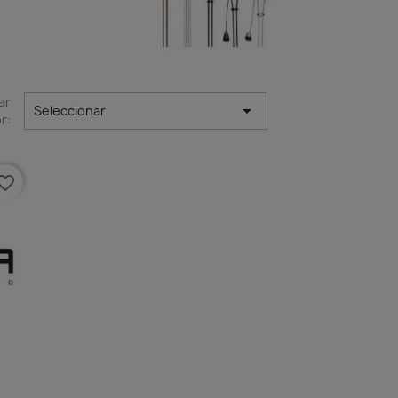
ar

Seleccionar
r:
orite_border