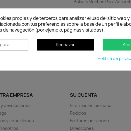
Bolsa 5 Mechas Para Antorc
1,16 €
Disponible
okies propias y de terceros para analizar el uso del sitio web 
lacionada con tus preferencias sobre la base de un perfil elabo
Vista rápida

s de navegación (por ejemplo, páginas visitadas).
rando 1-1 de 1 artículo(s)
igurar
Rechazar
Ace
Política de priva
TRA EMPRESA
SU CUENTA
 y devoluciones
Información personal
egal
Pedidos
os y condiciones
Facturas por abono
 nosotros
Direcciones