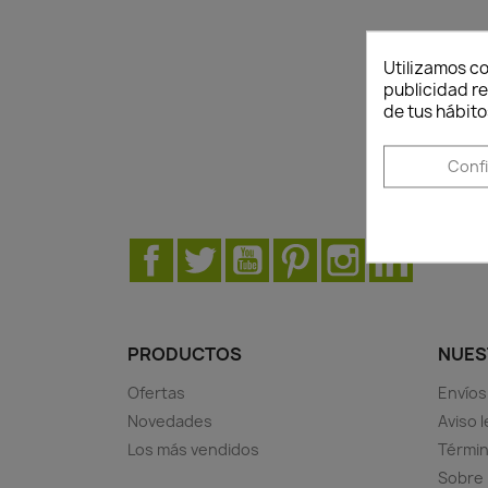
Utilizamos co
publicidad re
de tus hábito
Most
Conf
Facebook
Twitter
YouTube
Pinterest
Instagram
LinkedIn
PRODUCTOS
NUES
Ofertas
Envíos
Novedades
Aviso l
Los más vendidos
Términ
Sobre