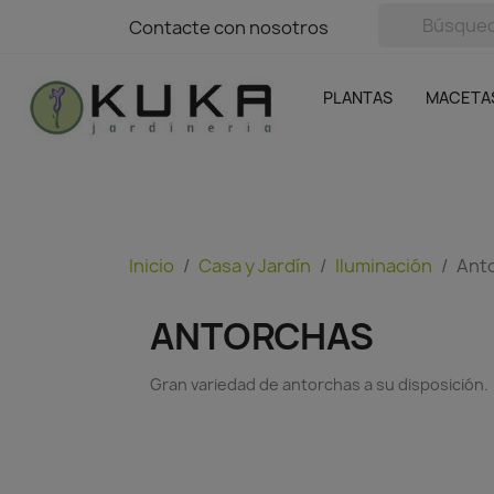
avigation
Contacte con nosotros
Contacte con nosotros
Plantas
Naranjas Kuka
Casa y Jardín
Semillas y bul
Ofertas
SIN GASTOS DE ENVÍO
PLANTAS
MACETA
Inicio
Casa y Jardín
Iluminación
Ant
ANTORCHAS
Gran variedad de antorchas a su disposición.