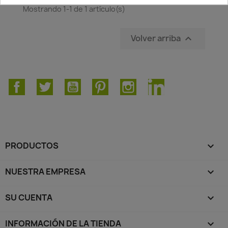
Mostrando 1-1 de 1 artículo(s)
Volver arriba

Facebook
Twitter
YouTube
Pinterest
Instagram
LinkedIn
PRODUCTOS

NUESTRA EMPRESA

SU CUENTA

INFORMACIÓN DE LA TIENDA
keyboard_arrow_down