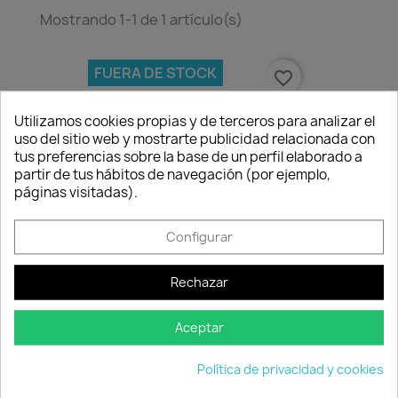
Mostrando 1-1 de 1 artículo(s)
FUERA DE STOCK
favorite_border
Utilizamos cookies propias y de terceros para analizar el
uso del sitio web y mostrarte publicidad relacionada con
tus preferencias sobre la base de un perfil elaborado a
partir de tus hábitos de navegación (por ejemplo,
páginas visitadas).
Consentimiento de cookies
Configurar
Rechazar
Bomba Sumergible "XTRA"
0,00 €
Aceptar
No disponible
Política de privacidad y cookies