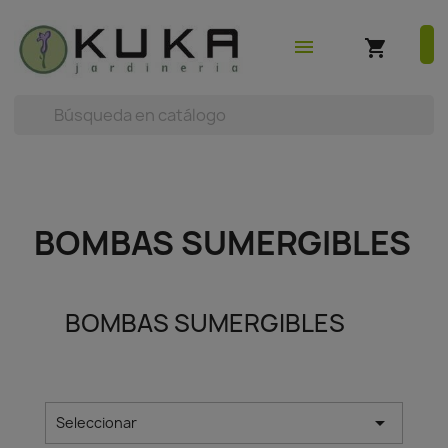
shopping_cart
earch



(0)
menu
shopping_cart
BOMBAS SUMERGIBLES
BOMBAS SUMERGIBLES

Seleccionar