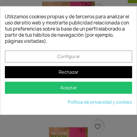
favorite_border
Utilizamos cookies propias y de terceros para analizar el
uso del sitio web y mostrarte publicidad relacionada con
tus preferencias sobre la base de un perfil elaborado a
partir de tus hábitos de navegación (por ejemplo,
páginas visitadas).
Configurar
Rechazar
Semillas Tapiz Mágico
Aceptar
2,30 €
Disponible
Política de privacidad y cookies
favorite_border