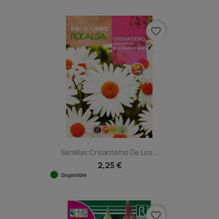
favorite_border
Semillas Crisantemo De Los...
2,25 €
Disponible
favorite_border