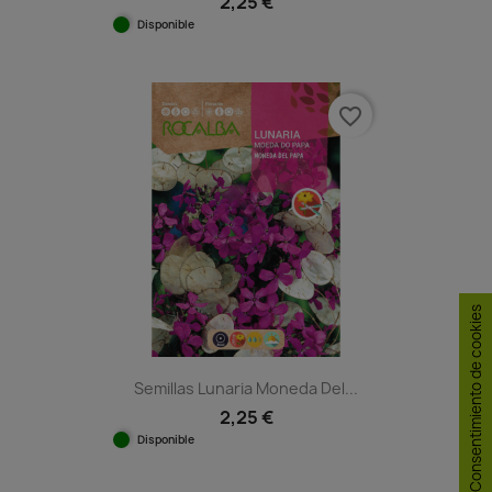
2,25 €
Disponible
favorite_border
Consentimiento de cookies
Semillas Lunaria Moneda Del...
2,25 €
Disponible