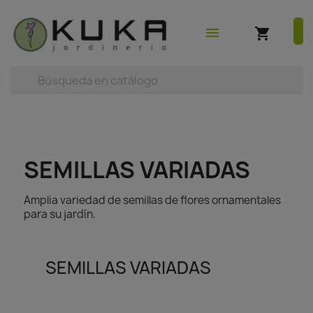
shopping_cart
earch



(0)
menu
shopping_cart
SEMILLAS VARIADAS
Amplia variedad de semillas de flores ornamentales
para su jardín.
SEMILLAS VARIADAS