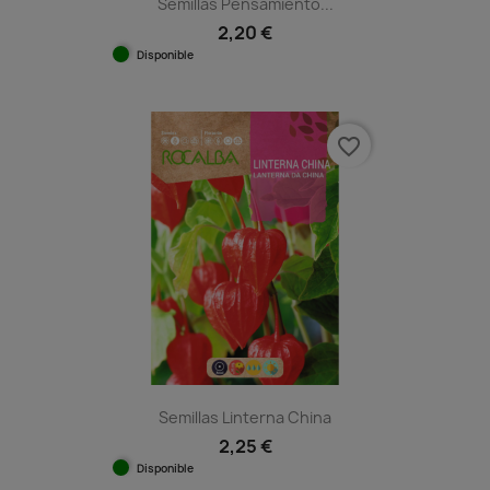
Semillas Pensamiento...
2,20 €
Disponible
favorite_border
Semillas Linterna China
2,25 €
Disponible