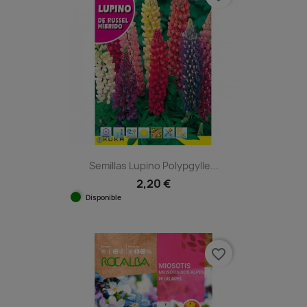
Semillas Lupino Polypgylle...
2,20 €
Disponible
favorite_border