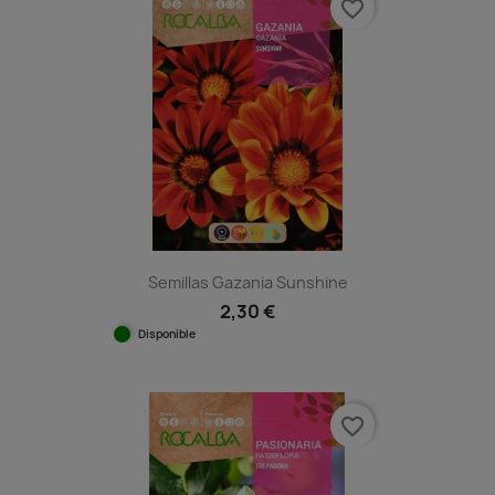
favorite_border
Semillas Gazania Sunshine
2,30 €
Disponible
favorite_border