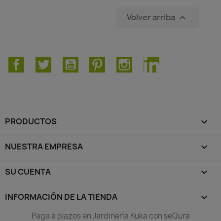
Volver arriba

Facebook
Twitter
YouTube
Pinterest
Instagram
LinkedIn
PRODUCTOS

NUESTRA EMPRESA

SU CUENTA

INFORMACIÓN DE LA TIENDA
keyboard_arrow_down
Paga a plazos en Jardinería Kuka con seQura