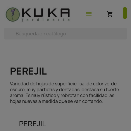
shopping_cart
earch



(0)
menu
shopping_cart
PEREJIL
Variedad de hojas de superficie lisa, de color verde
oscuro, muy partidas y dentadas. destaca su fuerte
aroma. Es muy rústico y rebrotan con facilidad las
hojas nuevas a medida que se van cortando.
PEREJIL