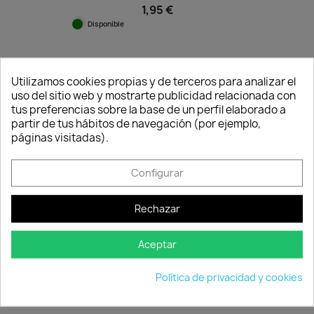
1,95 €
Disponible
favorite_border
Utilizamos cookies propias y de terceros para analizar el
uso del sitio web y mostrarte publicidad relacionada con
tus preferencias sobre la base de un perfil elaborado a
Consentimiento de cookies
partir de tus hábitos de navegación (por ejemplo,
páginas visitadas).
Configurar
Rechazar
Aceptar
Semillas Perejil Hoja Lisa 2
1,95 €
Política de privacidad y cookies
Disponible