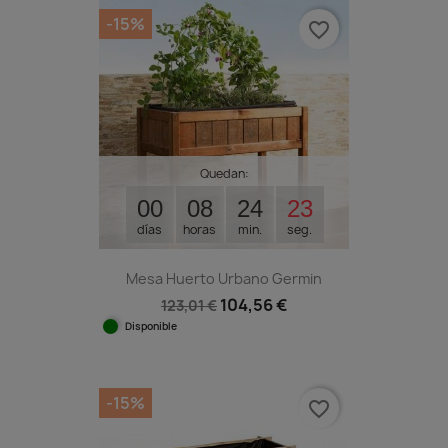
-15%
favorite_border
Quedan:
00
08
24
23
días
horas
min.
seg.
Mesa Huerto Urbano Germin
104,56 €
123,01 €
Disponible
-15%
favorite_border