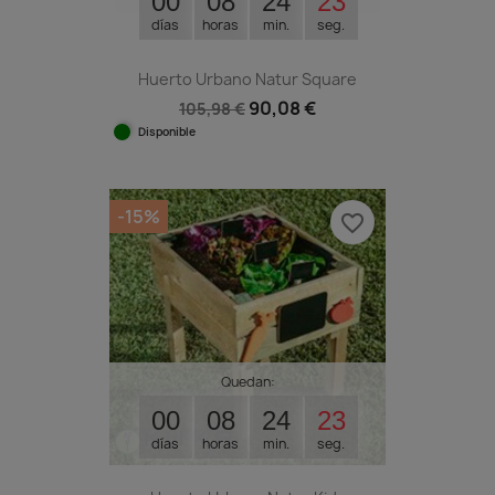
00
08
24
23
días
horas
min.
seg.
Huerto Urbano Natur Square
90,08 €
105,98 €
Disponible
-15%
favorite_border
Quedan:
00
08
24
23
días
horas
min.
seg.