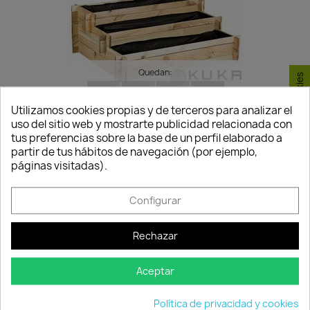
Quedan:
Consentimiento de cookies
00
08
24
23
Utilizamos cookies propias y de terceros para analizar el
días
horas
min.
seg.
uso del sitio web y mostrarte publicidad relacionada con
tus preferencias sobre la base de un perfil elaborado a
Huerto Urbano 3 Cavidades...
partir de tus hábitos de navegación (por ejemplo,
60,30 €
70,94 €
páginas visitadas).
Disponible
Configurar
-15%
favorite_border
Rechazar
Aceptar
Política de privacidad y cookies