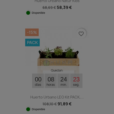
Huerto Urbano Natur Kids
58,39 €
68,69 €
Disponible
-15%
favorite_border
PACK
Quedan:
00
08
24
23
días
horas
min.
seg.
Huerto Urbano LEO Kit PACK,...
91,89 €
108,10 €
Disponible