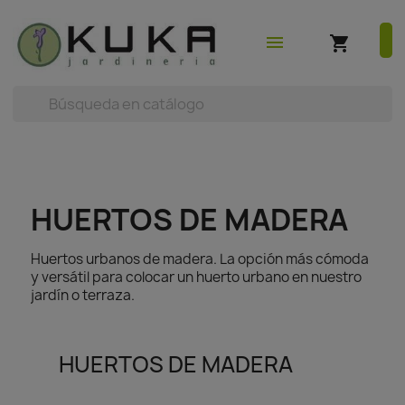
shopping_cart
earch



(0)
menu
shopping_cart
HUERTOS DE MADERA
Huertos urbanos de madera. La opción más cómoda
y versátil para colocar un huerto urbano en nuestro
jardín o terraza.
HUERTOS DE MADERA