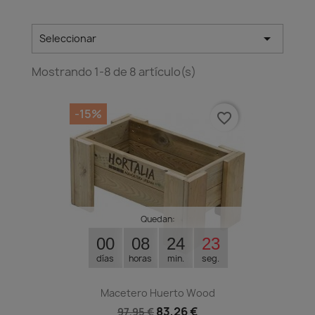

Seleccionar
Mostrando 1-8 de 8 artículo(s)
-15%
favorite_border
Quedan:
00
08
24
23
días
horas
min.
seg.
Macetero Huerto Wood
83,26 €
97,95 €