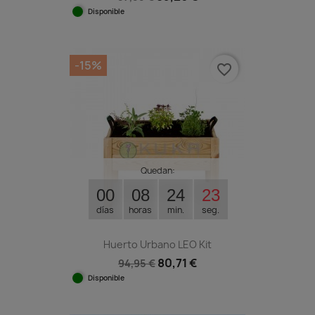
Disponible
-15%
favorite_border
Quedan:
00
08
24
23
días
horas
min.
seg.
Huerto Urbano LEO Kit
80,71 €
94,95 €
Disponible