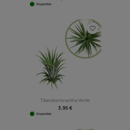
Disponible
favorite_border
Tillandsia Ionantha Verde
3,95 €
Disponible