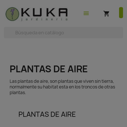
shopping_cart
earch



(0)
menu
shopping_cart
PLANTAS DE AIRE
Las plantas de aire, son plantas que viven sin tierra,
normalmente su habitat esta en los troncos de otras
plantas.
PLANTAS DE AIRE