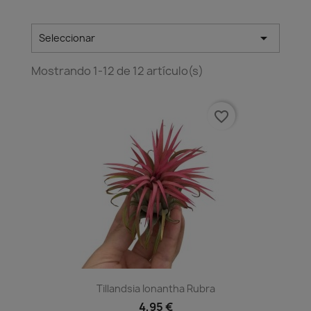

Seleccionar
Mostrando 1-12 de 12 artículo(s)
favorite_border
Tillandsia Ionantha Rubra
4,95 €