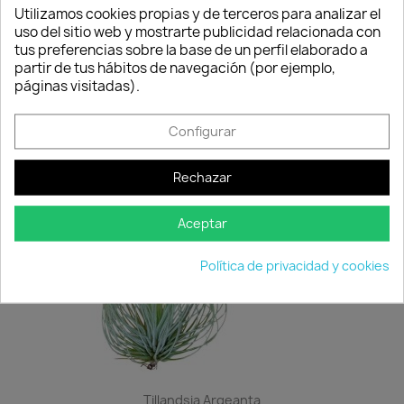
Utilizamos cookies propias y de terceros para analizar el
uso del sitio web y mostrarte publicidad relacionada con
tus preferencias sobre la base de un perfil elaborado a
Tillandsia Bulbosa
partir de tus hábitos de navegación (por ejemplo,
4,95 €
páginas visitadas).
Disponible
Configurar
favorite_border
Rechazar
Aceptar
Política de privacidad y cookies
Tillandsia Argeanta