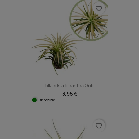
favorite_border
Tillandsia Ionantha Gold
3,95 €
Disponible
favorite_border