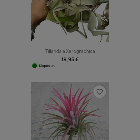
Tillandsia Xerographica
19,95 €
Disponible
favorite_border