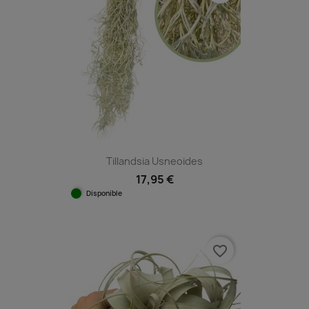
Tillandsia Usneoides
17,95 €
Disponible
favorite_border