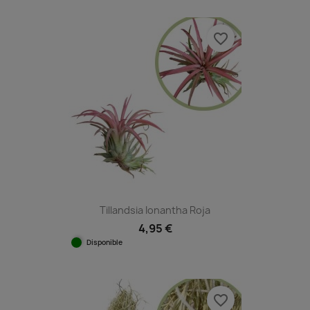
favorite_border
Tillandsia Ionantha Roja
4,95 €
Disponible
favorite_border