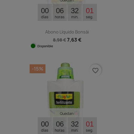
Quedan:
00
06
32
00
días
horas
min.
seg.
Abono Líquido Bonsái
7,63 €
8,98 €
Disponible
-15%
favorite_border
Quedan:
00
06
32
00
días
horas
min.
seg.