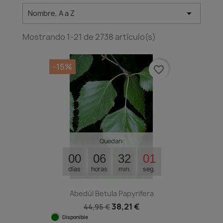

Nombre, A a Z
Mostrando 1-21 de 2738 artículo(s)
-15%
favorite_border
Quedan:
00
06
32
00
días
horas
min.
seg.
Abedúl Betula Papyrifera
38,21 €
44,95 €
Disponible