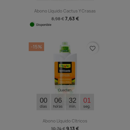
Abono Líquido Cactus Y Crasas
7,63 €
8,98 €
Disponible
-15%
favorite_border
Quedan:
00
06
32
00
días
horas
min.
seg.
Abono Líquido Cítricos
9,13 €
10,74 €