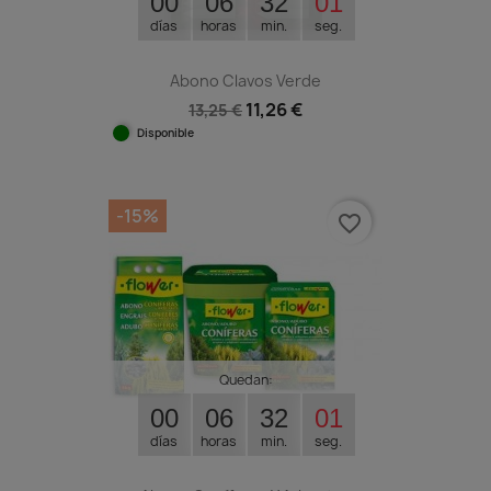
00
06
32
00
días
horas
min.
seg.
Abono Clavos Verde
11,26 €
13,25 €
Disponible
-15%
favorite_border
Quedan:
00
06
32
00
días
horas
min.
seg.