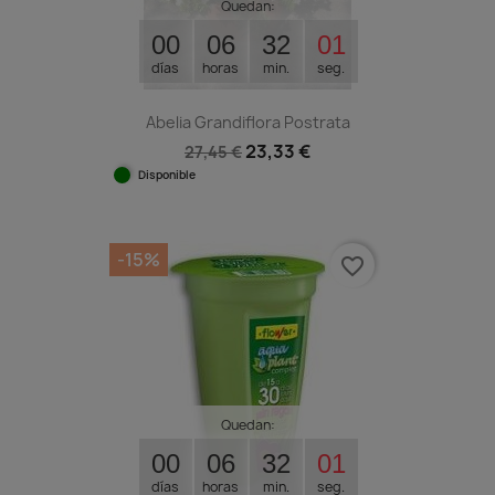
Quedan:
00
06
32
00
días
horas
min.
seg.
Abelia Grandiflora Postrata
23,33 €
27,45 €
Disponible
-15%
favorite_border
Quedan:
00
06
32
00
días
horas
min.
seg.