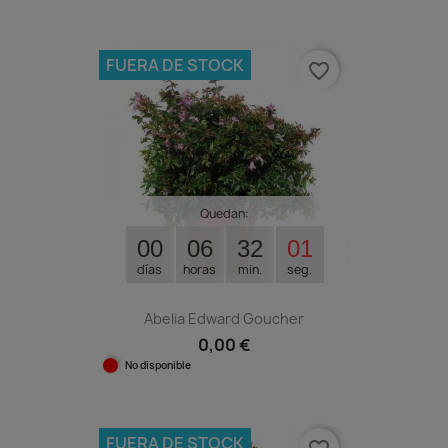
FUERA DE STOCK
favorite_border
Quedan:
00
06
32
00
días
horas
min.
seg.
Abelia Edward Goucher
0,00 €
No disponible
FUERA DE STOCK