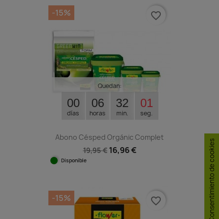
-15%
favorite_border
Quedan:
00
06
32
00
días
horas
min.
seg.
Abono Césped Orgánic Complet
Consentimiento de cookies
16,96 €
19,95 €
Disponible
-15%
favorite_border