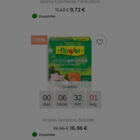
Abono Coníferas Y Arbustos
9,72 €
11,43 €
Disponible
-15%
favorite_border
Quedan:
00
06
32
00
días
horas
min.
seg.
Abono Geranios Soluble...
16,96 €
19,95 €
Disponible