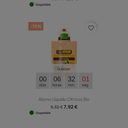
Disponible
-15%
favorite_border
Quedan:
00
06
32
00
días
horas
min.
seg.
Abono Líquido Cítricos Bio
7,92 €
9,32 €
Disponible