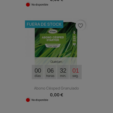
No disponible
FUERA DE STOCK
favorite_border
Quedan:
00
06
32
00
días
horas
min.
seg.
Abono Césped Granulado
0,00 €
No disponible