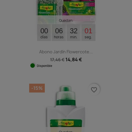
Quedan:
00
06
32
00
días
horas
min.
seg.
Abono Jardín Flowercote...
14,84 €
17,46 €
Disponible
-15%
favorite_border