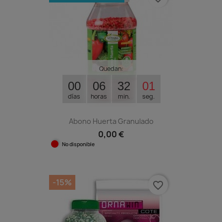
Quedan:
00
06
32
00
días
horas
min.
seg.
Abono Huerta Granulado
0,00 €
No disponible
-15%
favorite_border