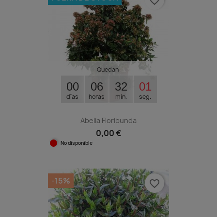
favorite_border
Quedan:
00
06
32
00
días
horas
min.
seg.
Abelia Floribunda
0,00 €
No disponible
-15%
favorite_border