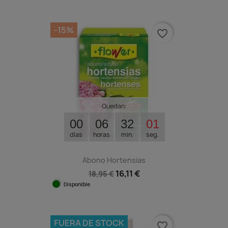
-15%
favorite_border
Quedan:
00
06
32
00
días
horas
min.
seg.
Abono Hortensias
16,11 €
18,95 €
Disponible
FUERA DE STOCK
favorite_border