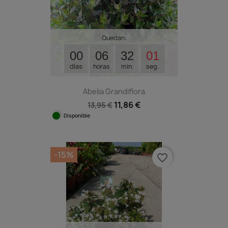
Quedan:
00
06
32
00
días
horas
min.
seg.
Abelia Grandiflora
11,86 €
13,95 €
Disponible
-15%
favorite_border