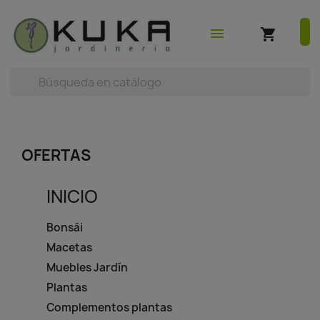
shopping_cart
earch



(0)
menu
shopping_cart
OFERTAS
INICIO
Bonsái
Macetas
Muebles Jardín
Plantas
Complementos plantas