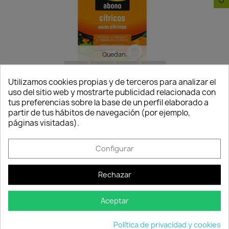
Quedan:
00
06
32
00
Utilizamos cookies propias y de terceros para analizar el
días
horas
min.
seg.
uso del sitio web y mostrarte publicidad relacionada con
tus preferencias sobre la base de un perfil elaborado a
Abono Cítricos
partir de tus hábitos de navegación (por ejemplo,
10,24 €
12,05 €
páginas visitadas).
Disponible
Configurar
-15%
favorite_border
Rechazar
Aceptar
Política de privacidad y cookies