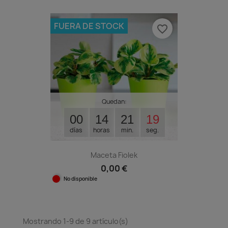
FUERA DE STOCK
favorite_border
Quedan:
00
14
21
18
días
horas
min.
seg.
Maceta Fiolek
0,00 €
No disponible
Mostrando 1-9 de 9 artículo(s)