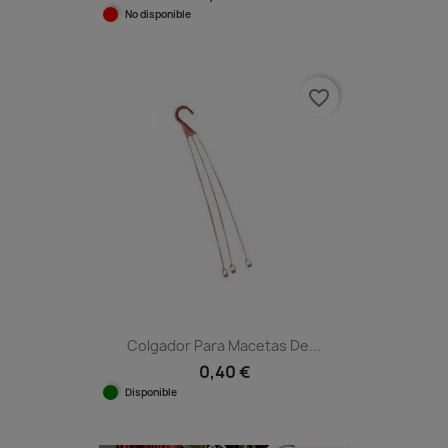
No disponible
favorite_border
Colgador Para Macetas De...
0,40 €
Disponible