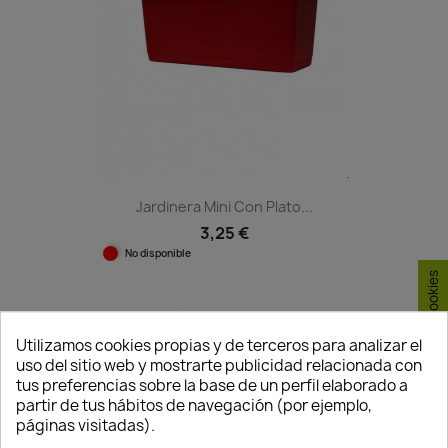
Jardinera Mini Con Plato...
3,25 €
No disponible
Consentimiento de cookies
favorite_border
Utilizamos cookies propias y de terceros para analizar el
uso del sitio web y mostrarte publicidad relacionada con
tus preferencias sobre la base de un perfil elaborado a
partir de tus hábitos de navegación (por ejemplo,
páginas visitadas).