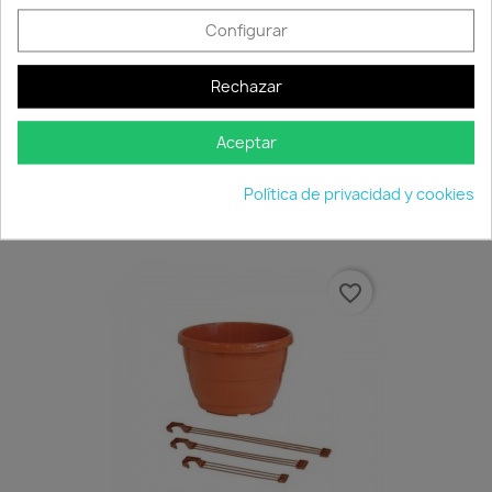
Configurar
Rechazar
Aceptar
Plato Basket
1,40 €
Política de privacidad y cookies
Disponible
favorite_border