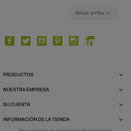
Volver arriba

Facebook
Twitter
YouTube
Pinterest
Instagram
LinkedIn
PRODUCTOS

NUESTRA EMPRESA

SU CUENTA

INFORMACIÓN DE LA TIENDA
keyboard_arrow_down
Paga a plazos en Jardinería Kuka con seQura