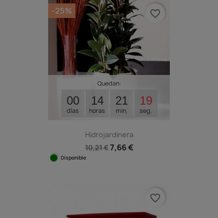
-25%
favorite_border
Quedan:
00
14
21
18
días
horas
min.
seg.
Hidrojardinera
7,66 €
10,21 €
Disponible
favorite_border