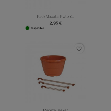
Pack Maceta, Plato Y...
2,95 €
Disponible
favorite_border
Maceta Basket