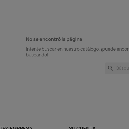
No se encontró la página
Intente buscar en nuestro catálogo, ¡puede encon
buscando!
search
TRA EMPRESA
SU CUENTA