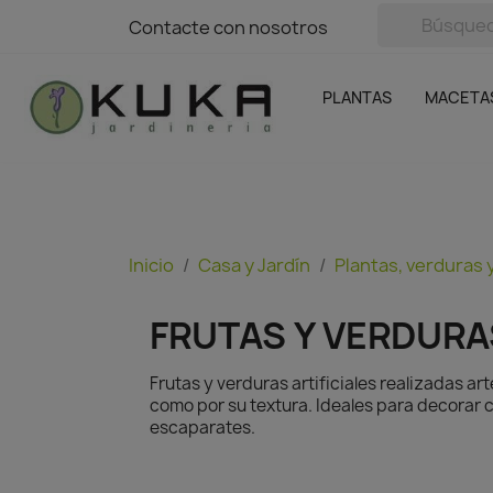
avigation
Contacte con nosotros
Contacte con nosotros
Plantas
Naranjas Kuka
Casa y Jardín
Semillas y bul
Ofertas
SIN GASTOS DE ENVÍO
PLANTAS
MACETA
Inicio
Casa y Jardín
Plantas, verduras y
FRUTAS Y VERDURAS
Frutas y verduras artificiales realizadas a
como por su textura. Ideales para decorar 
escaparates.