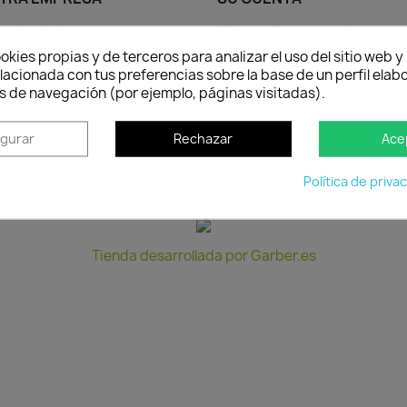
 y devoluciones
Información personal
egal
Pedidos
okies propias y de terceros para analizar el uso del sitio web 
lacionada con tus preferencias sobre la base de un perfil elabo
os y condiciones
Facturas por abono
s de navegación (por ejemplo, páginas visitadas).
 nosotros
Direcciones
seguro
Cupones de descuento
igurar
Rechazar
Ace
Mis alertas
Tus ajustes de cookies
Política de priva
Paga a plazos en Jardinería Kuka con seQura
Tienda desarrollada por Garber.es