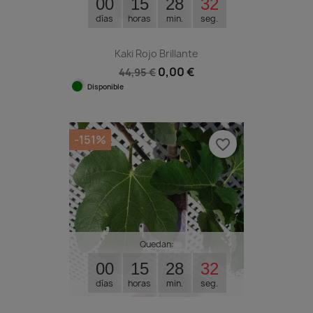
00
15
28
31
días
horas
min.
seg.
Kaki Rojo Brillante
0,00 €
44,95 €
Disponible
-151%
favorite_border
Quedan:
00
15
28
31
días
horas
min.
seg.