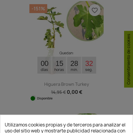
-151%
favorite_border
Consentimiento de cookies
Quedan:
00
15
28
31
días
horas
min.
seg.
Higuera Brown Turkey
0,00 €
14,95 €
Disponible
-151%
favorite_border
Utilizamos cookies propias y de terceros para analizar el
uso del sitio web y mostrarte publicidad relacionada con