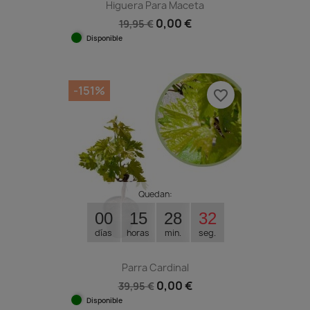
Higuera Para Maceta
0,00 €
19,95 €
Disponible
-151%
favorite_border
Quedan:
00
15
28
31
días
horas
min.
seg.
Parra Cardinal
0,00 €
39,95 €
Disponible