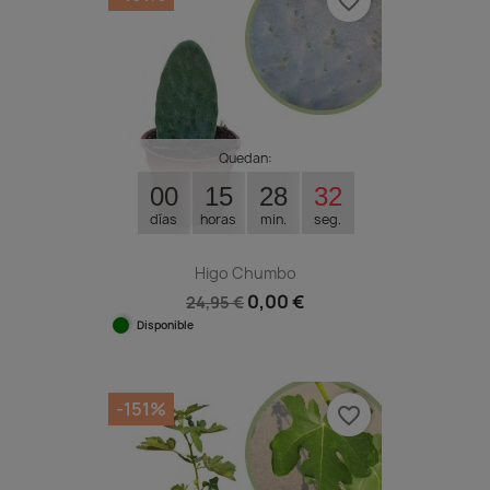
favorite_border
Quedan:
00
15
28
31
días
horas
min.
seg.
Higo Chumbo
0,00 €
24,95 €
Disponible
-151%
favorite_border