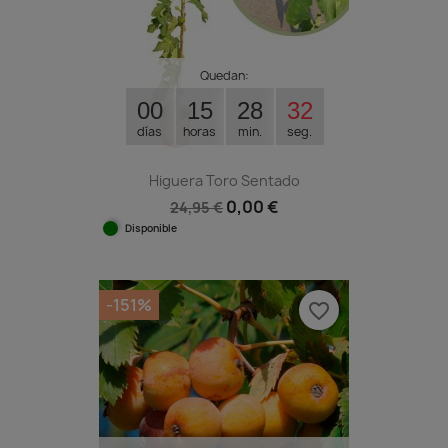
Quedan:
00
15
28
31
días
horas
min.
seg.
Higuera Toro Sentado
0,00 €
24,95 €
Disponible
-151%
favorite_border