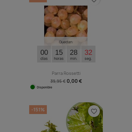
Quedan:
00
15
28
31
días
horas
min.
seg.
Parra Rossetti
0,00 €
39,95 €
Disponible
-151%
favorite_border