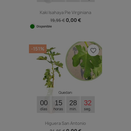
Kaki Isahaya Pie Virginiana
0,00 €
19,95 €
Disponible
-151%
favorite_border
Quedan:
00
15
28
31
días
horas
min.
seg.
Higuera San Antonio