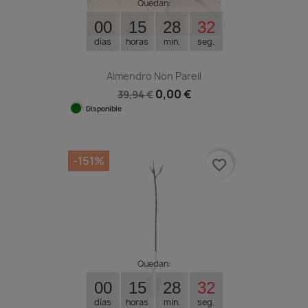
Quedan:
00
15
28
31
días
horas
min.
seg.
Almendro Non Pareil
0,00 €
39,94 €
Disponible
-151%
favorite_border
Quedan:
00
15
28
31
días
horas
min.
seg.