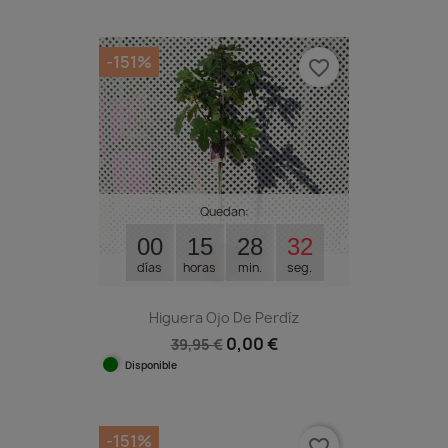
-151%
favorite_border
Quedan:
00
15
28
31
días
horas
min.
seg.
Higuera Ojo De Perdíz
0,00 €
39,95 €
Disponible
-151%
favorite_border