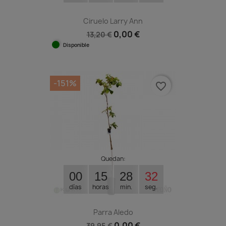
Ciruelo Larry Ann
0,00 €
13,20 €
Disponible
-151%
favorite_border
Quedan:
00
15
28
31
días
horas
min.
seg.
Parra Aledo
0,00 €
39,95 €