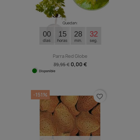
Quedan:
00
15
28
31
días
horas
min.
seg.
Parra Red Globe
0,00 €
39,95 €
Disponible
-151%
favorite_border