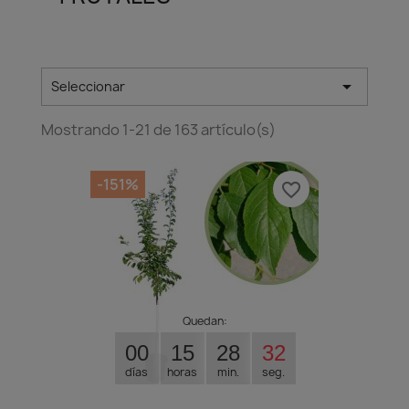

Seleccionar
Mostrando 1-21 de 163 artículo(s)
-151%
favorite_border
Quedan:
00
15
28
31
días
horas
min.
seg.