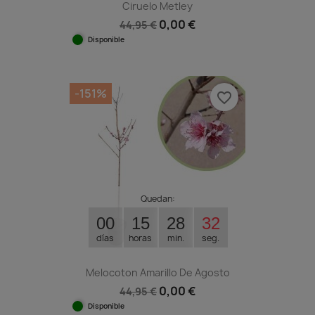
Ciruelo Metley
0,00 €
44,95 €
Disponible
-151%
favorite_border
Quedan:
00
15
28
31
días
horas
min.
seg.
Melocoton Amarillo De Agosto
0,00 €
44,95 €
Disponible