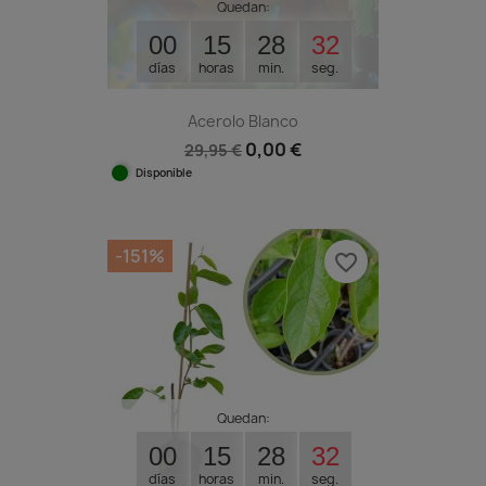
Quedan:
00
15
28
31
días
horas
min.
seg.
Acerolo Blanco
0,00 €
29,95 €
Disponible
-151%
favorite_border
Quedan:
00
15
28
31
días
horas
min.
seg.