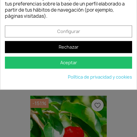
tus preferencias sobre la base de un perfil elaborado a
partir de tus hábitos de navegación (por ejemplo,
páginas visitadas).
Configurar
Quedan:
00
15
28
31
Rechazar
días
horas
min.
seg.
Aceptar
Kaki Jiro Pie Virginiana
0,00 €
19,95 €
Política de privacidad y cookies
Disponible
-151%
favorite_border