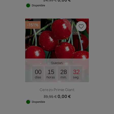
0,00 €
24,95 €
Disponible
-151%
favorite_border
Quedan:
00
15
28
31
días
horas
min.
seg.
Cerezo Primie Giant
0,00 €
39,95 €
Disponible