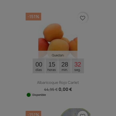
-151%
favorite_border
Quedan:
00
15
28
31
días
horas
min.
seg.
Albaricoque Rojo Carlet
0,00 €
44,95 €
Disponible
-151%