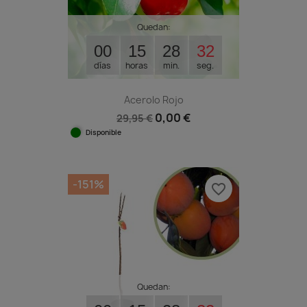
Quedan:
00
15
28
31
días
horas
min.
seg.
Acerolo Rojo
0,00 €
29,95 €
Disponible
-151%
favorite_border
Quedan: