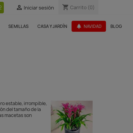
shopping_cart
shopping_cart
2


Carrito
Carrito
(0)
(0)
Iniciar sesión
Iniciar sesión
bles Jardín
Paquetes de productos
Outlet
park
SEMILLAS
CASA Y JARDÍN
NAVIDAD
BLOG
search
ro estable, irrompible,
ión del tamaño de la
las macetas son