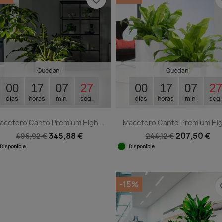
Quedan:
Quedan:
00
17
07
26
00
17
07
26
días
horas
min.
seg.
días
horas
min.
seg.
acetero Canto Premium High...
Macetero Canto Premium High
345,88 €
207,50 €
406,92 €
244,12 €
Disponible
Disponible
Vista rápida
Vista rápida


-15%
fav