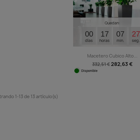
Quedan:
00
17
07
26
días
horas
min.
seg.
Macetero Cubico Alto...
282,63 €
332,51 €
Disponible
Vista rápida

rando 1-13 de 13 artículo(s)