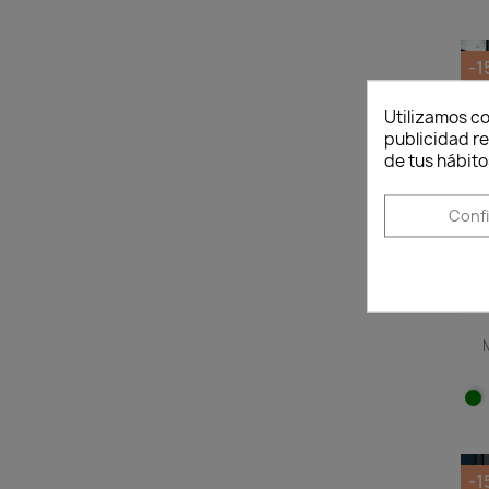
-
Utilizamos co
publicidad re
de tus hábito
Conf
-