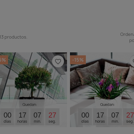
Orden
13 productos.
po
15%
-15%
favorite_border
fav
Quedan:
Quedan:
00
17
07
26
00
17
07
26
días
horas
min.
seg.
días
horas
min.
seg.