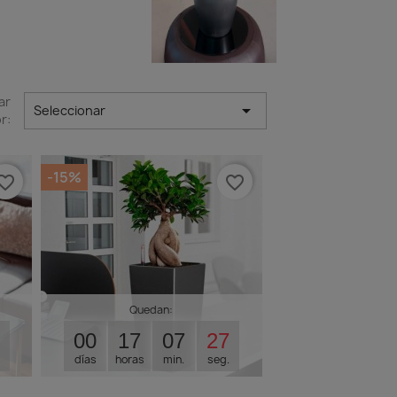
ar

Seleccionar
r:
-15%
orite_border
favorite_border
Quedan:
00
17
07
26
días
horas
min.
seg.