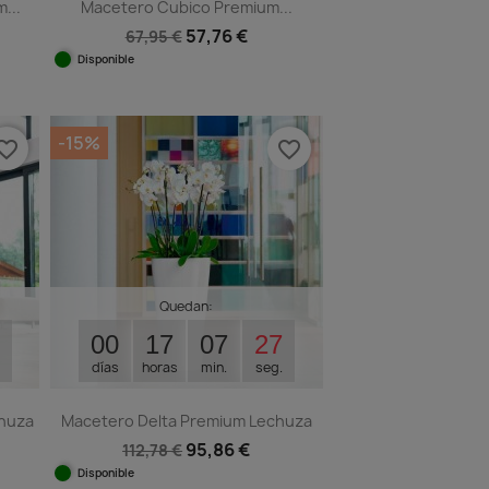
...
Macetero Cubico Premium...
57,76 €
67,95 €
Disponible
Vista rápida

1
+2
-15%
orite_border
favorite_border
Quedan:
00
17
07
26
días
horas
min.
seg.
huza
Macetero Delta Premium Lechuza
95,86 €
112,78 €
Disponible