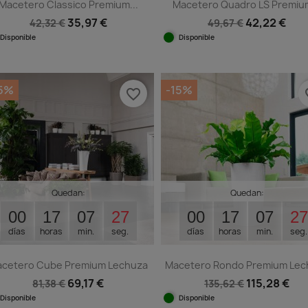
Macetero Classico Premium...
Macetero Quadro LS Premium
35,97 €
42,22 €
42,32 €
49,67 €
Disponible
Disponible
Vista rápida
Vista rápida


+
15%
-15%
favorite_border
fav
Quedan:
Quedan:
00
17
07
26
00
17
07
26
días
horas
min.
seg.
días
horas
min.
seg.
cetero Cube Premium Lechuza
Macetero Rondo Premium Lec
69,17 €
115,28 €
81,38 €
135,62 €
Disponible
Disponible