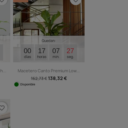
Quedan:
00
17
07
26
días
horas
min.
seg.
...
Macetero Canto Premium Low...
138,32 €
162,73 €
Disponible
Vista rápida

orite_border