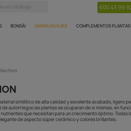
600 43 99 9
bos
Bonsái
Macetas
Complementos plantas
Mue

S
BONSÁI
NARANJAS KUKA
COMPLEMENTOS PLANTAS
llection
ION
terial sintético de alta calidad y excelente acabado, ligero pe
 set de autorriegoo las plantas se ocuparan de si mismas, en func
 nutrientes que necesitan para un crecimiento óptimo. Todas 
elegante de aspecto súper cerámico y colores brillantes.