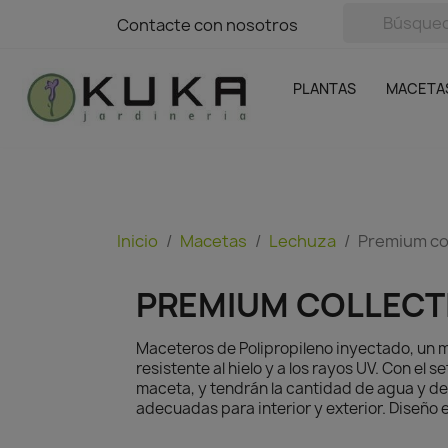
avigation
Contacte con nosotros
Contacte con nosotros
Plantas
Naranjas Kuka
Casa y Jardín
Semillas y bul
Ofertas
SIN GASTOS DE ENVÍO
PLANTAS
MACETA
Inicio
Macetas
Lechuza
Premium co
PREMIUM COLLECT
Maceteros de Polipropileno inyectado, un ma
resistente al hielo y a los rayos UV. Con el
maceta, y tendrán la cantidad de agua y de
adecuadas para interior y exterior. Diseño 