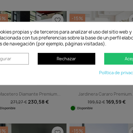
Vista rápida
Vista rápida


+2
+
15%
-15%
favorite_border
fav
okies propias y de terceros para analizar el uso del sitio web 
lacionada con tus preferencias sobre la base de un perfil elabo
s de navegación (por ejemplo, páginas visitadas).
igurar
Rechazar
Ace
Quedan:
Quedan:
00
17
07
26
00
17
07
26
Política de priva
días
horas
min.
seg.
días
horas
min.
seg.
Macetero Diamante Premium...
Jardinera Cararo Premium..
230,58 €
169,59 €
271,27 €
199,52 €
Disponible
Disponible
Vista rápida
Vista rápida


15%
-15%
favorite_border
fav