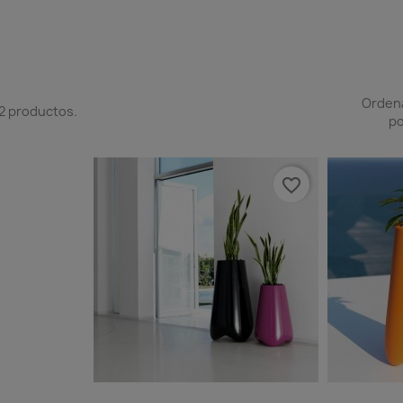
Orden
2 productos.
po
favorite_border