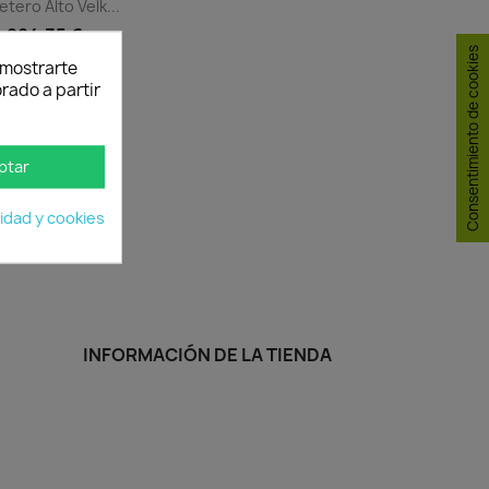
tero Alto Velk...
284,35 €
Consentimiento de cookies
y mostrarte
rado a partir
Vista rápida

+10
ptar
cidad y cookies
INFORMACIÓN DE LA TIENDA