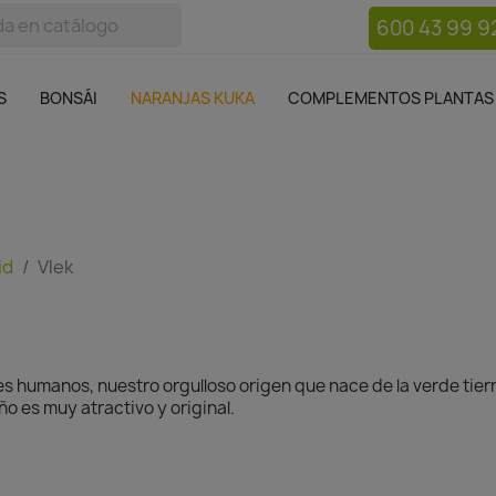
600 43 99 9
bos
Bonsái
Macetas
Complementos plantas
Mue

S
BONSÁI
NARANJAS KUKA
COMPLEMENTOS PLANTAS
id
Vlek
es humanos, nuestro orgulloso origen que nace de la verde tier
ño es muy atractivo y original.