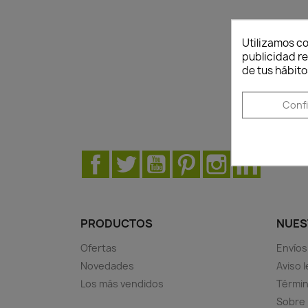
Utilizamos co
publicidad re
de tus hábito
Most
Conf
Facebook
Twitter
YouTube
Pinterest
Instagram
LinkedIn
PRODUCTOS
NUES
Ofertas
Envíos
Novedades
Aviso l
Los más vendidos
Términ
Sobre