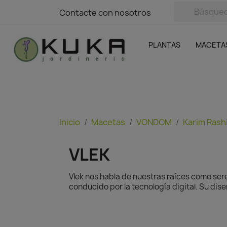
avigation
Contacte con nosotros
Contacte con nosotros
Plantas
Naranjas Kuka
Casa y Jardín
Semillas y bul
Ofertas
SIN GASTOS DE ENVÍO
PLANTAS
MACETA
Inicio
Macetas
VONDOM
Karim Rash
VLEK
Vlek nos habla de nuestras raíces como ser
conducido por la tecnología digital. Su dise