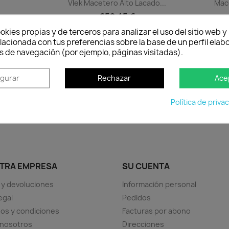
Vlek Macetero Alto Lacado...
Mace
659,45 €
Disponible
Disponible
okies propias y de terceros para analizar el uso del sitio web 
lacionada con tus preferencias sobre la base de un perfil elabo
Vista rápida

s de navegación (por ejemplo, páginas visitadas).
+10
rando 1-2 de 2 artículo(s)
igurar
Rechazar
Ace
Política de priva
TRA EMPRESA
SU CUENTA
 y devoluciones
Información personal
egal
Pedidos
os y condiciones
Facturas por abono
 nosotros
Direcciones