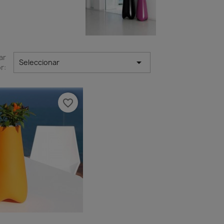
ar

Seleccionar
r:
favorite_border