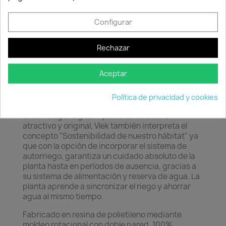
Consentimiento de cookies
Configurar
Rechazar
Descripción
Detalles del producto
Aceptar
Vlek nos habla de nuestras raíces como seres
humanos, nuestro orgulloso origen que nace de la
Política de privacidad y cookies
verde tierra hacia un nuevo futuro conducido por
la tecnología digital. Aparte de su diseño
atractivo y original, Vlek también interpreta el
concepto "Sostenibilidad de nuestro hábitat" ya
que con la opción de incorporar el sistema de
autorriego, garantiza un cuidado absoluto de la
planta hasta en períodos de ausencia, gracias a
su sistema de alimentación y reserva de agua. La
planta aprende a sincronizar el riego y ahorrar
agua al mismo tiempo.
Fabricado en resina de polietileno mediante
moldeo rotacional con doble pared. 100%