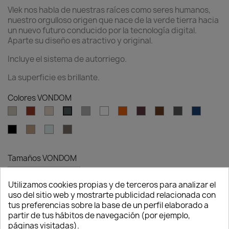
Vlek nos habla de nuestras raíces como seres humanos,
nuestro orgulloso origen que nace de la verde tierra hacia
un nuevo futuro conducido por la tecnología digital.
Aparte su diseño es atractivo y original.
Incluye el sistema de autorriego.
La superficie es brillante.
Colores VONDOM
Ecru
Clay
Cream
Gray
White
Ambar
Garnet
Brown
Anthracite
Blue
Green
clear
Black
Camel
Ice
Tortora
Tamaños VONDOM
Utilizamos cookies propias y de terceros para analizar el
uso del sitio web y mostrarte publicidad relacionada con
Cantidad
tus preferencias sobre la base de un perfil elaborado a
partir de tus hábitos de navegación (por ejemplo,

favorite_border
AÑADIR AL CARRITO
páginas visitadas).