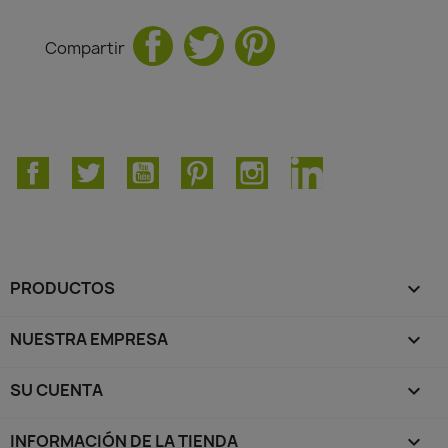
Compartir
Facebook
Twitter
YouTube
Pinterest
Instagram
LinkedIn
PRODUCTOS

NUESTRA EMPRESA

SU CUENTA

INFORMACIÓN DE LA TIENDA
keyboard_arrow_down