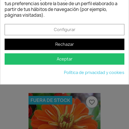
tus preferencias sobre la base de un perfil elaborado a
partir de tus hábitos de navegación (por ejemplo,
páginas visitadas).
Configurar
Rechazar
Aceptar
Geranio Crispum
7,00 €
Política de privacidad y cookies
Disponible
FUERA DE STOCK
favorite_border