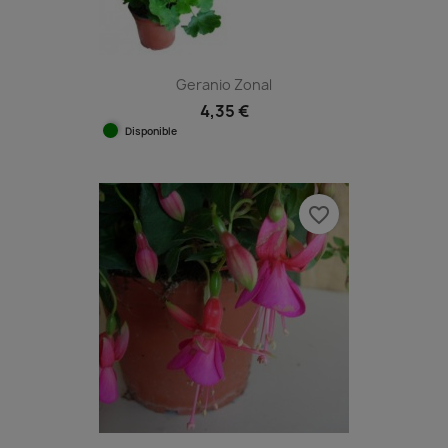
Geranio Zonal
4,35 €
Disponible
favorite_border