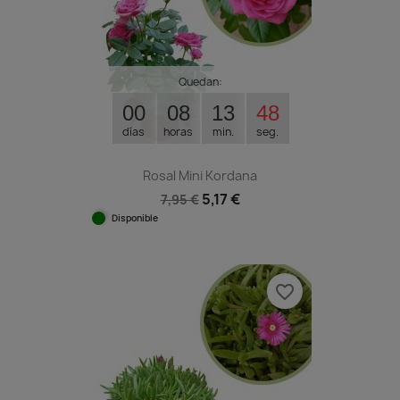
Quedan:
00
08
13
47
días
horas
min.
seg.
Rosal Mini Kordana
5,17 €
7,95 €
Disponible
favorite_border