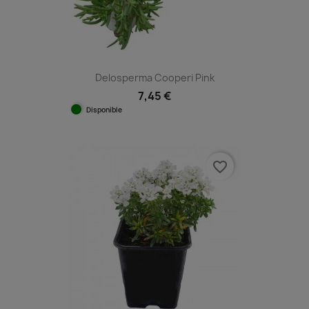
Delosperma Cooperi Pink
7,45 €
Disponible
favorite_border