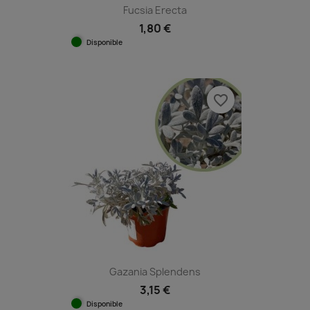
Fucsia Erecta
1,80 €
Disponible
favorite_border
Gazania Splendens
3,15 €
Disponible