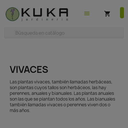
shopping_cart
earch



(0)
menu
shopping_cart
VIVACES
Las plantas vivaces, también llamadas herbáceas,
son plantas cuyos tallos son herbáceos, las hay
perennes, anuales y bianuales. Las plantas anuales
son las que se plantan todos los años. Las bianuales
también llamadas vivaces o perennes viven dos o
más años.