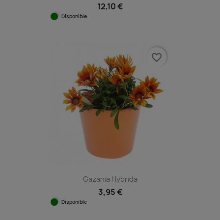
12,10 €
Disponible
favorite_border
Gazania Hybrida
3,95 €
Disponible