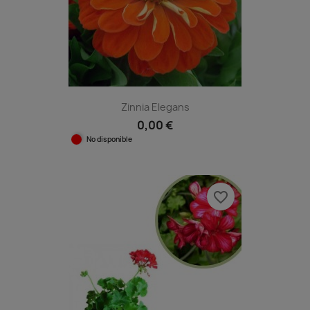
Zinnia Elegans
0,00 €
No disponible
favorite_border