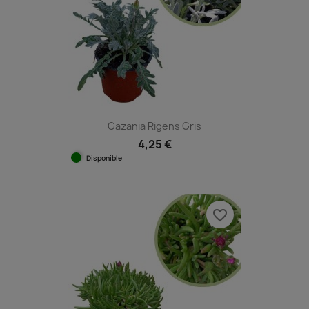
Gazania Rigens Gris
4,25 €
Disponible
favorite_border