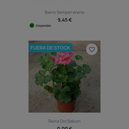
Iberis Sempervirens
9,45 €
Disponible
FUERA DE STOCK
favorite_border
Reina Del Balcon
0,00 €