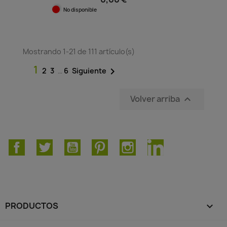
No disponible
Mostrando 1-21 de 111 artículo(s)
1

2
3
…
6
Siguiente
Volver arriba

Facebook
Twitter
YouTube
Pinterest
Instagram
LinkedIn
PRODUCTOS
