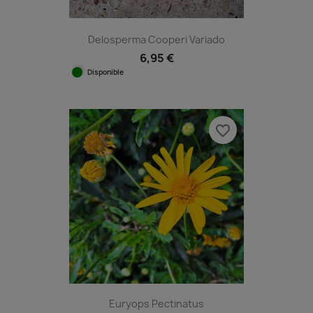
Delosperma Cooperi Variado
6,95 €
Disponible
favorite_border
Euryops Pectinatus