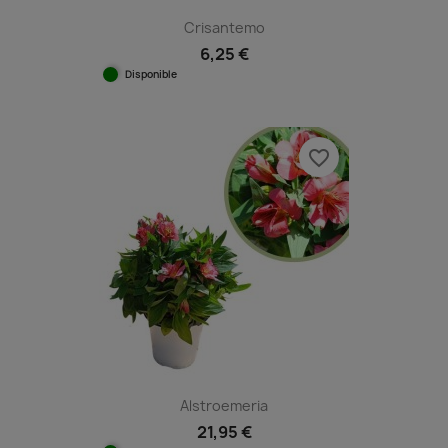
Crisantemo
6,25 €
Disponible
favorite_border
Alstroemeria
21,95 €