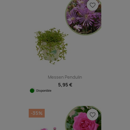
favorite_border
Messen Pendulin
5,95 €
Disponible
-35%
favorite_border