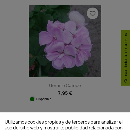
favorite_border
Consentimiento de cookies
Geranio Caliope
7,95 €
Disponible
Utilizamos cookies propias y de terceros para analizar el
favorite_border
uso del sitio web y mostrarte publicidad relacionada con