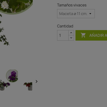
Tamaños vivaces
Cantidad

AÑADIR 
