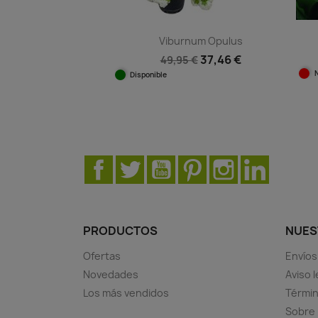
Viburnum Opulus
37,46 €
49,95 €
Disponible
Vista rápida

Facebook
Twitter
YouTube
Pinterest
Instagram
LinkedIn
PRODUCTOS
NUES
Ofertas
Envíos
Novedades
Aviso l
Los más vendidos
Términ
Sobre