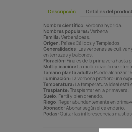
Descripción
Detalles del produc
Nombre científico
: Verbena hybrida.
Nombres populares:
Verbena
Familia:
Verbenáceas.
Origen:
Países Cálidos y Templados.
Generalidades:
Las verbenas se cultivan 
en terrazas y balcones.
Floración:
Finales de la primavera hasta p
Multiplicación:
La multiplicación se efect
Tamaño planta adulta:
Puede alcanzar 15
Iluminación:
La verbena prefiere una expo
Temperatura:
La temperatura ideal está en
Trasplante:
Trasplantar en la primavera.
Suelo:
Fertil y bien drenado.
Riego:
Regar abundantemente en primavera 
Abonado:
Abonar según el calendario.
Podas:
Quitar las inflorescencias mustias