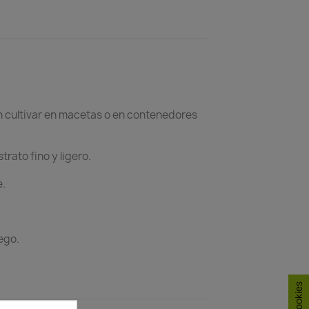
en cultivar en macetas o en contenedores
rato fino y ligero.
e.
ego.