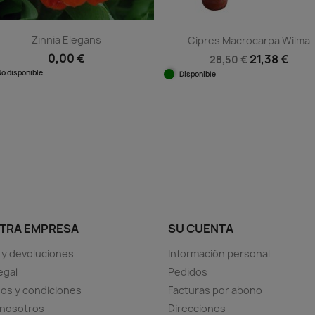
Zinnia Elegans
Cipres Macrocarpa Wilma
0,00 €
21,38 €
28,50 €
No disponible
Disponible
Vista rápida

Vista rápida

TRA EMPRESA
SU CUENTA
 y devoluciones
Información personal
egal
Pedidos
os y condiciones
Facturas por abono
 nosotros
Direcciones