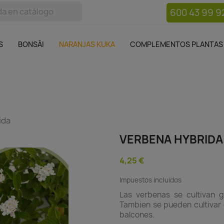
600 43 99 9
bos
Bonsái
Macetas
Complementos plantas
Mue

S
BONSÁI
NARANJAS KUKA
COMPLEMENTOS PLANTAS
ida
VERBENA HYBRIDA
4,25 €
Impuestos incluidos
Las verbenas se cultivan ge
Tambien se pueden cultivar
balcones.