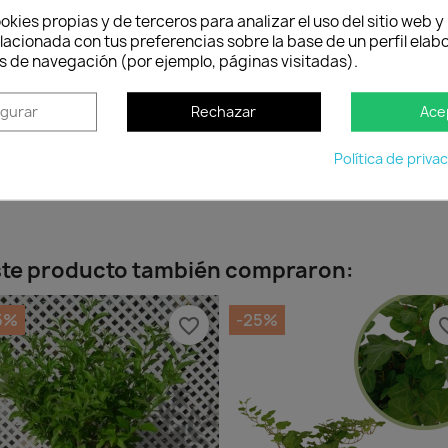
okies propias y de terceros para analizar el uso del sitio web 
lacionada con tus preferencias sobre la base de un perfil elabo
Política de entrega
s de navegación (por ejemplo, páginas visitadas).
Envío peninsular, Islas Baleares y Portugal.
Tienes 2
cuan
igurar
Rechazar
Ace
Política de priva
este producto también compraron:
5%
-25%
favorite_border
favorit