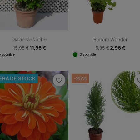
Galan De Noche
Hedera Wonder
11,96 €
2,96 €
15,95 €
3,95 €
Disponible
Disponible
Vista rápida
Vista rápida


ERA DE STOCK
-25%
favorite_border
favorit