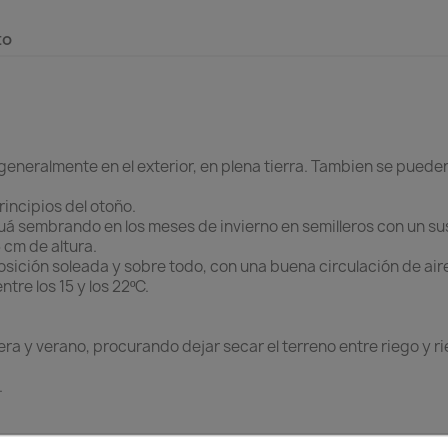
to
generalmente en el exterior, en plena tierra. Tambien se pued
rincipios del otoño.
uá sembrando en los meses de invierno en semilleros con un sust
 cm de altura.
sición soleada y sobre todo, con una buena circulación de air
tre los 15 y los 22ºC.
y verano, procurando dejar secar el terreno entre riego y ri
.