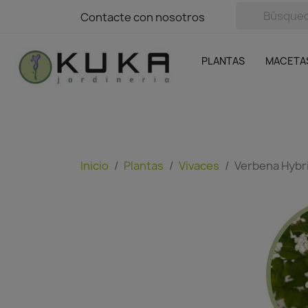
avigation
Contacte con nosotros
Contacte con nosotros
Plantas
Naranjas Kuka
Casa y Jardín
Semillas y bul
Ofertas
SIN GASTOS DE ENVÍO
PLANTAS
MACETA
Inicio
Plantas
Vivaces
Verbena Hybr