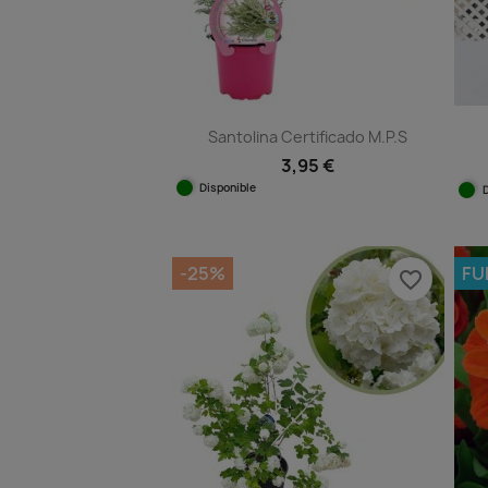
Santolina Certificado M.P.S
3,95 €
Disponible
Vista rápida

-25%
FU
favorite_border