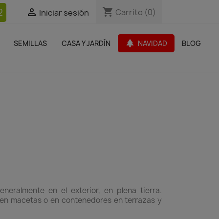
shopping_cart
shopping_cart
2


Carrito
Carrito
(0)
(0)
Iniciar sesión
Iniciar sesión
bles Jardín
Paquetes de productos
Outlet
park
SEMILLAS
CASA Y JARDÍN
NAVIDAD
BLOG
search
neralmente en el exterior, en plena tierra.
 en macetas o en contenedores en terrazas y