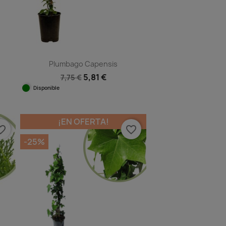
Plumbago Capensis
5,81 €
7,75 €
Disponible
Vista rápida

¡EN OFERTA!
e_border
favorite_border
-25%