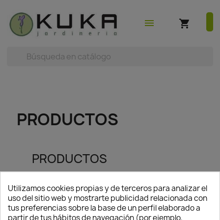
shopping_cart
earch



(0)
menu
shopping_cart
PRODUCTOS
PRODUCTOS
Utilizamos cookies propias y de terceros para analizar el
uso del sitio web y mostrarte publicidad relacionada con
tus preferencias sobre la base de un perfil elaborado a
No se encontró la página
partir de tus hábitos de navegación (por ejemplo,