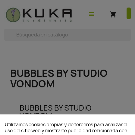
shopping_cart
earch



(0)
menu
shopping_cart
BUBBLES BY STUDIO
VONDOM
BUBBLES BY STUDIO
VONDOM
Utilizamos cookies propias y de terceros para analizar el
uso del sitio web y mostrarte publicidad relacionada con