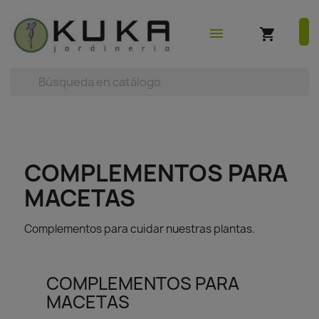
shopping_cart
earch



(0)
menu
shopping_cart
COMPLEMENTOS PARA
MACETAS
Complementos para cuidar nuestras plantas.
COMPLEMENTOS PARA
MACETAS