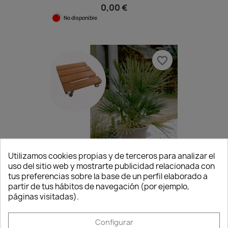
0,00 €
No disponible
favorite_border
Utilizamos cookies propias y de terceros para analizar el
uso del sitio web y mostrarte publicidad relacionada con
Consentimiento de cookies
tus preferencias sobre la base de un perfil elaborado a
partir de tus hábitos de navegación (por ejemplo,
Soporte Madera Con Ruedas...
páginas visitadas).
15,67 €
Disponible
Configurar