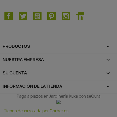
Facebook
Twitter
YouTube
Pinterest
Instagram
LinkedIn
PRODUCTOS

NUESTRA EMPRESA

SU CUENTA

INFORMACIÓN DE LA TIENDA
keyboard_arrow_down
Paga a plazos en Jardinería Kuka con seQura
Tienda desarrollada por Garber.es