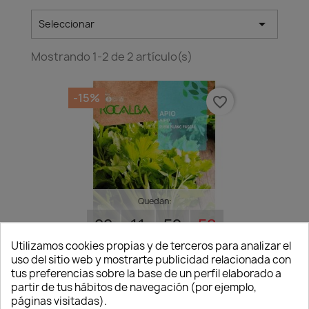

Seleccionar
Mostrando 1-2 de 2 artículo(s)
-15%
favorite_border
Quedan:
00
11
59
58
días
horas
min.
seg.
Utilizamos cookies propias y de terceros para analizar el
uso del sitio web y mostrarte publicidad relacionada con
tus preferencias sobre la base de un perfil elaborado a
Semillas Apio Verde Pascal
partir de tus hábitos de navegación (por ejemplo,
1,45 €
1,70 €
páginas visitadas).
Disponible