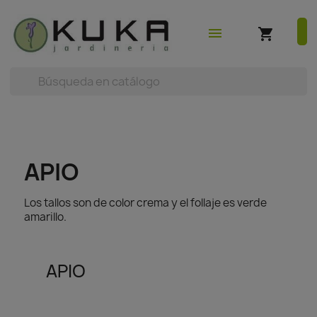
shopping_cart
earch



(0)
menu
shopping_cart
APIO
Los tallos son de color crema y el follaje es verde
amarillo.
APIO