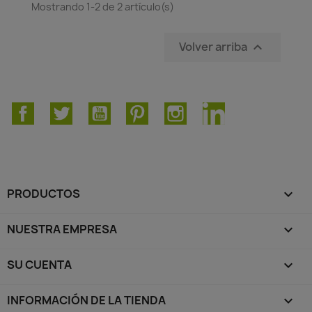
Mostrando 1-2 de 2 artículo(s)
Volver arriba

Facebook
Twitter
YouTube
Pinterest
Instagram
LinkedIn
PRODUCTOS

NUESTRA EMPRESA

SU CUENTA

INFORMACIÓN DE LA TIENDA
keyboard_arrow_down