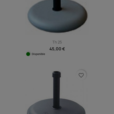
Th 25
45,00 €
Disponible
favorite_border