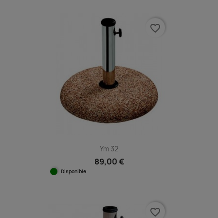
favorite_border
Ym 32
89,00 €
Disponible
favorite_border