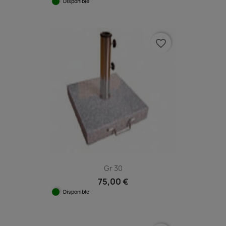
Disponible
favorite_border
Gr 30
75,00 €
Disponible