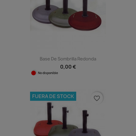
Base De Sombrilla Redonda
0,00 €
No disponible
FUERA DE STOCK
favorite_border