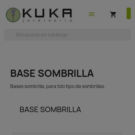
shopping_cart
earch



(0)
menu
shopping_cart
BASE SOMBRILLA
Bases sombrilla, para tdo tipo de sombrillas.
BASE SOMBRILLA