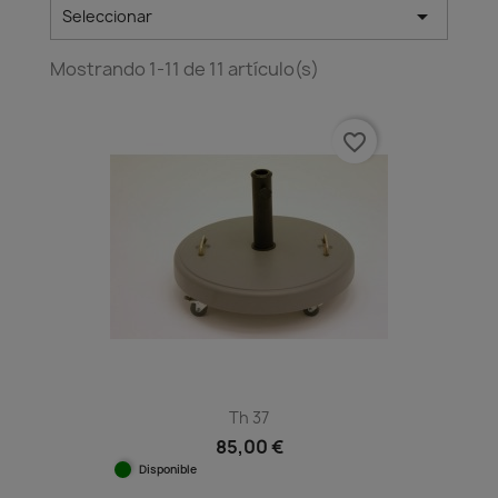

Seleccionar
Mostrando 1-11 de 11 artículo(s)
favorite_border
Th 37
85,00 €
Disponible