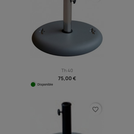
Th 40
75,00 €
Disponible
favorite_border