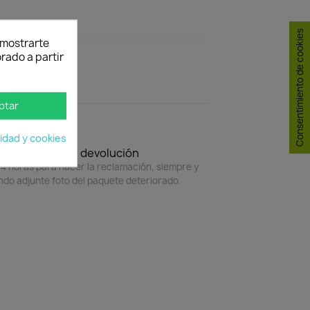
Consentimiento de cookies
y mostrarte
rado a partir
ptar
cidad y cookies
Política de devolución
4 horas para hacer la reclamación, siempre y
do adjunte foto del paquete deteriorado.