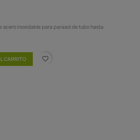
 acero inoxidable para parasol de tubo hasta
favorite_border
AL CARRITO