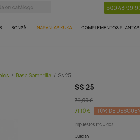
600 43 99 9
bos
Bonsái
Macetas
Complementos plantas
Mue

S
BONSÁI
NARANJAS KUKA
COMPLEMENTOS PLANTAS
oles
Base Sombrilla
Ss 25
SS 25
79,00 €
71,10 €
10% DE DESCUE
Impuestos incluidos
Quedan: