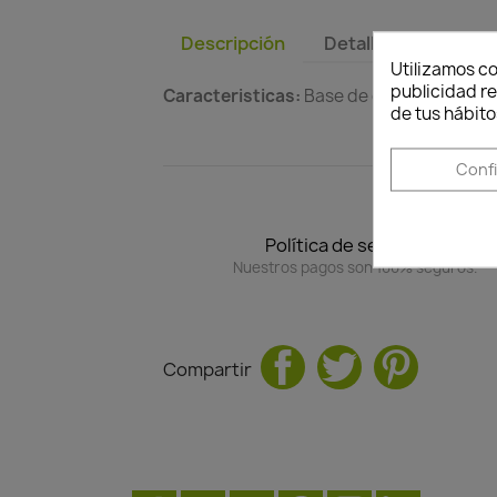
Descripción
Detalles del produc
Utilizamos co
publicidad re
Caracteristicas:
Base de cemento cubiert
de tus hábito
Conf
Política de seguridad
Nuestros pagos son 100% seguros.
Compartir