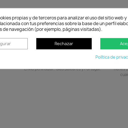
to
okies propias y de terceros para analizar el uso del sitio web 
lacionada con tus preferencias sobre la base de un perfil elabo
o de acero inoxidable para parasol de tubo hasta 50 mm.
s de navegación (por ejemplo, páginas visitadas).
igurar
Rechazar
Ace
Política de priva
Política de entrega
Envío peninsular, Islas Baleares y Portugal.
Tienes 2
cuan