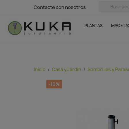
avigation
Contacte con nosotros
Contacte con nosotros
Plantas
Naranjas Kuka
Casa y Jardín
Semillas y bul
Ofertas
SIN GASTOS DE ENVÍO
PLANTAS
MACETA
Inicio
Casa y Jardín
Sombrillas y Paras
-10%