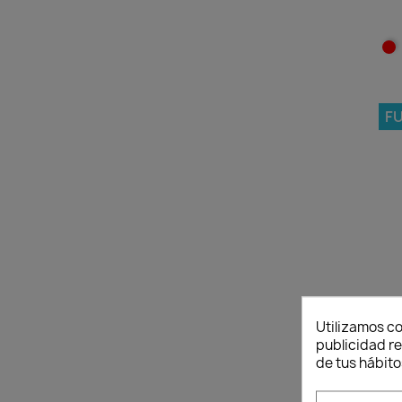
F
Utilizamos co
publicidad re
de tus hábito