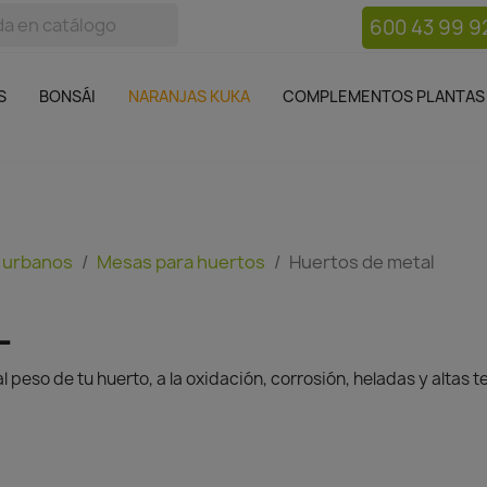
600 43 99 9
bos
Bonsái
Macetas
Complementos plantas
Mue

S
BONSÁI
NARANJAS KUKA
COMPLEMENTOS PLANTAS
 urbanos
Mesas para huertos
Huertos de metal
L
l peso de tu huerto, a la oxidación, corrosión, heladas y altas 