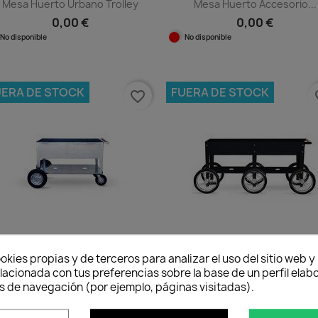
Mesa Huerto Urbano Trolley
Mesa Huerto Accesorio...
0,00 €
0,00 €
No disponible
No disponible
Vista rápida
Vista rápida


UERA DE STOCK
FUERA DE STOCK
favorite_border
fav
okies propias y de terceros para analizar el uso del sitio web 
lacionada con tus preferencias sobre la base de un perfil elabo
Huerto Urbano Trolley Swivel
Huerto Urbano Trolley Whee
s de navegación (por ejemplo, páginas visitadas).
0,00 €
0,00 €
No disponible
No disponible