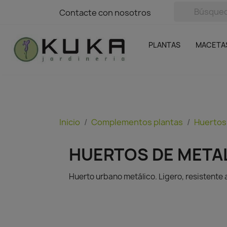
avigation
Contacte con nosotros
Contacte con nosotros
Plantas
Naranjas Kuka
Casa y Jardín
Semillas y bul
Ofertas
SIN GASTOS DE ENVÍO
PLANTAS
MACETA
Inicio
Complementos plantas
Huertos
HUERTOS DE META
Huerto urbano metálico. Ligero, resistente a