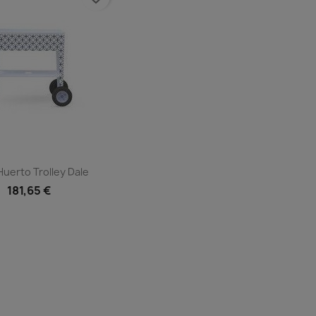
uerto Trolley Dale
181,65 €
Vista rápida
