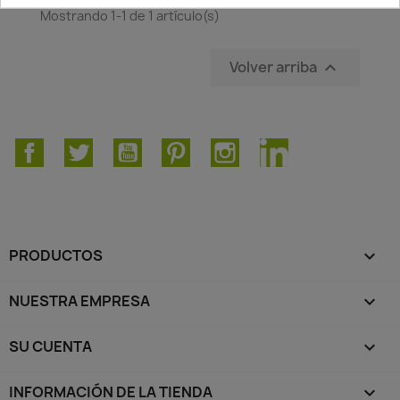
Mostrando 1-1 de 1 artículo(s)
Volver arriba

Facebook
Twitter
YouTube
Pinterest
Instagram
LinkedIn
PRODUCTOS

NUESTRA EMPRESA

SU CUENTA

INFORMACIÓN DE LA TIENDA
keyboard_arrow_down