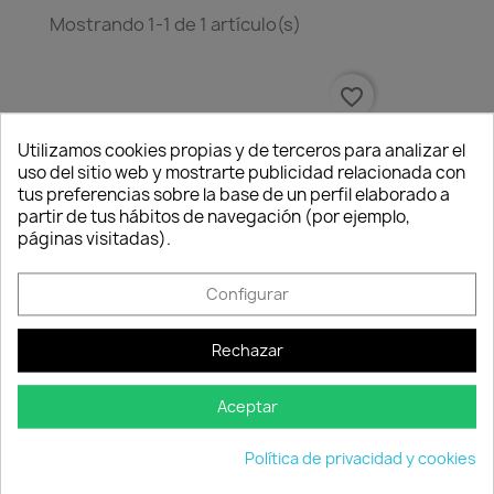
Mostrando 1-1 de 1 artículo(s)
favorite_border
Utilizamos cookies propias y de terceros para analizar el
uso del sitio web y mostrarte publicidad relacionada con
tus preferencias sobre la base de un perfil elaborado a
partir de tus hábitos de navegación (por ejemplo,
páginas visitadas).
Consentimiento de cookies
Configurar
Rechazar
Regadera Dinosaurio
7,00 €
Aceptar
Disponible
Política de privacidad y cookies