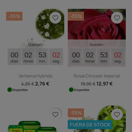
-35%
-35%
favorite_border
favorite_border
Quedan:
Quedan:
00
02
53
02
00
02
53
02
días
horas
min.
seg.
días
horas
min.
seg.
Verbena Hybrida
Rosal Chrysler Imperial
2,76 €
12,97 €
4,25 €
19,95 €
Disponible
Disponible
-35%
favorite_border
favorite_border
FUERA DE STOCK