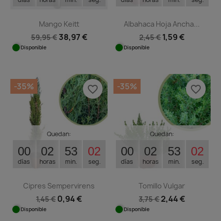
Mango Keitt
Albahaca Hoja Ancha...
38,97 €
1,59 €
59,95 €
2,45 €
Disponible
Disponible
-35%
-35%
favorite_border
favorite_border
Quedan:
Quedan:
00
02
53
02
00
02
53
02
días
horas
min.
seg.
días
horas
min.
seg.
Cipres Sempervirens
Tomillo Vulgar
0,94 €
2,44 €
1,45 €
3,75 €
Disponible
Disponible