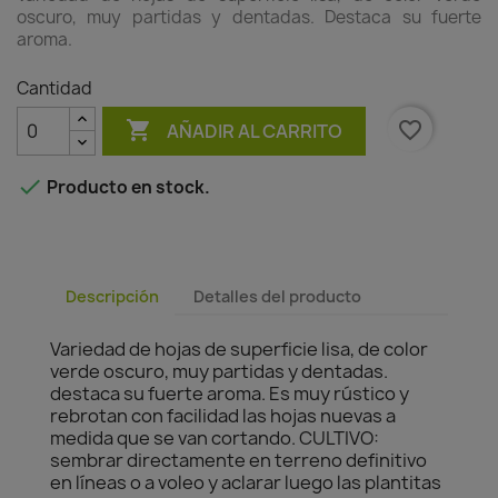
oscuro, muy partidas y dentadas. Destaca su fuerte
aroma.
Cantidad

favorite_border
AÑADIR AL CARRITO

Producto en stock.
Descripción
Detalles del producto
Variedad de hojas de superficie lisa, de color
verde oscuro, muy partidas y dentadas.
destaca su fuerte aroma. Es muy rústico y
rebrotan con facilidad las hojas nuevas a
medida que se van cortando. CULTIVO:
sembrar directamente en terreno definitivo
en líneas o a voleo y aclarar luego las plantitas