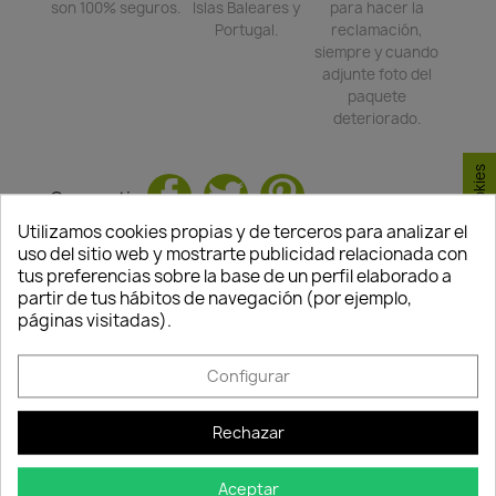
son 100% seguros.
Islas Baleares y
para hacer la
Portugal.
reclamación,
siempre y cuando
adjunte foto del
paquete
deteriorado.
Consentimiento de cookies
Compartir
Utilizamos cookies propias y de terceros para analizar el
uso del sitio web y mostrarte publicidad relacionada con
TAMBIÉN PODRÍA INTERESARLE
tus preferencias sobre la base de un perfil elaborado a
partir de tus hábitos de navegación (por ejemplo,
páginas visitadas).
favorite_border
Configurar
Rechazar
Aceptar