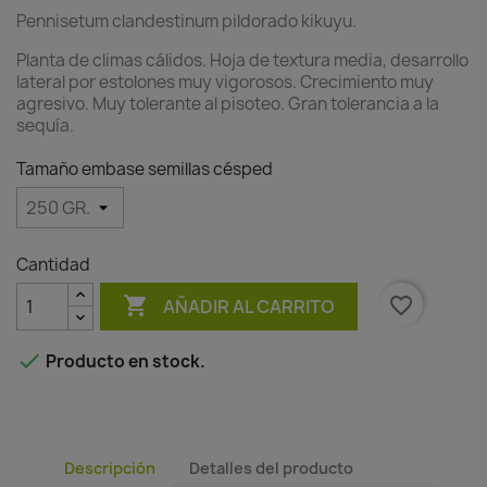
Pennisetum clandestinum pildorado kikuyu.
Planta de climas cálidos. Hoja de textura media, desarrollo
lateral por estolones muy vigorosos. Crecimiento muy
agresivo. Muy tolerante al pisoteo. Gran tolerancia a la
sequía.
Tamaño embase semillas césped
Cantidad

favorite_border
AÑADIR AL CARRITO

Producto en stock.
Descripción
Detalles del producto