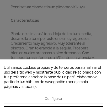
Pennisetum clandestinum pildorado Kikuyu.
Características
Planta de climas cálidos. Hoja de textura media,
desarrollo lateral por estolones muy vigorosos.
Crecimiento muy agresivo. Muy tolerante al
pisoteo. Gran tolerancia a la sequía. Prospera
bien en suelos arenosos o bien drenados. Con
temperaturas inferiores a 5ºC entra en latencia y
pierde el color. Poco adaptado a la sombra. Poco
Consentimiento de cookies
susceptible a enfermedades y a ataques de
Utilizamos cookies propias y de terceros para analizar el
insectos.
uso del sitio web y mostrarte publicidad relacionada con
tus preferencias sobre la base de un perfil elaborado a
partir de tus hábitos de navegación (por ejemplo,
páginas visitadas).
Ecología y bajo mantenimiento
Kikuyu produce un tapiz vegetal de calidad y muy
Configurar
denso .Esta especie de climas cálidos produce un