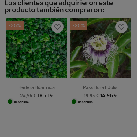
Los clientes que adquirieron este
producto también compraron:
-25%
-25%
favorite_border
favorite_border
Hedera Hibernica
Passiflora Edulis
18,71 €
14,96 €
24,95 €
19,95 €
Disponible
Disponible