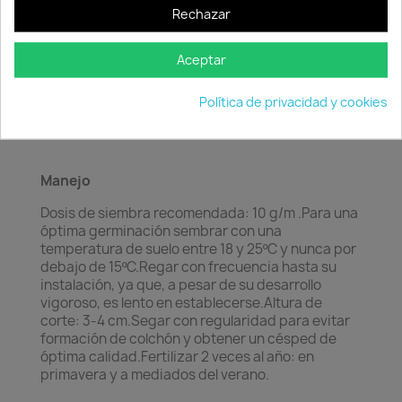
césped de crecimiento muy vigoroso, que es
Rechazar
capaz de soportar un pisoteo intenso sin perder
calidad. Por otra parte, se repara con facilidad
tras un arranque, gracias al crecimiento lateral de
Aceptar
sus estolones. Esto lo hace muy indicado para
terrenos de deporte y áreas verdes con mucho
Política de privacidad y cookies
tránsito.
Manejo
Dosis de siembra recomendada: 10 g/m .Para una
óptima germinación sembrar con una
temperatura de suelo entre 18 y 25ºC y nunca por
debajo de 15ºC.Regar con frecuencia hasta su
instalación, ya que, a pesar de su desarrollo
vigoroso, es lento en establecerse.Altura de
corte: 3-4 cm.Segar con regularidad para evitar
formación de colchón y obtener un césped de
óptima calidad.Fertilizar 2 veces al año: en
primavera y a mediados del verano.