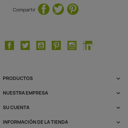
Compartir
Facebook
Twitter
YouTube
Pinterest
Instagram
LinkedIn
PRODUCTOS

NUESTRA EMPRESA

SU CUENTA

INFORMACIÓN DE LA TIENDA
keyboard_arrow_down