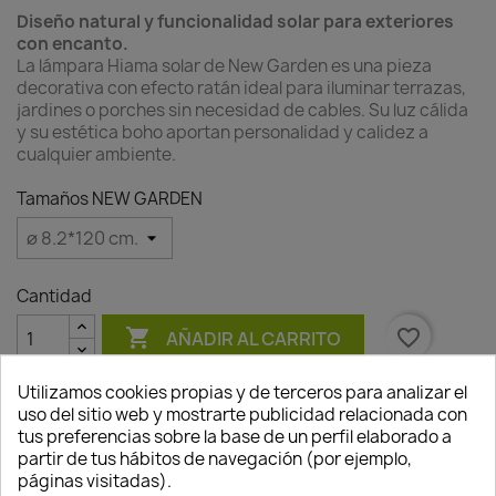
Diseño natural y funcionalidad solar para exteriores
con encanto.
La lámpara Hiama solar de New Garden es una pieza
decorativa con efecto ratán ideal para iluminar terrazas,
jardines o porches sin necesidad de cables. Su luz cálida
y su estética boho aportan personalidad y calidez a
cualquier ambiente.
Tamaños NEW GARDEN
Cantidad

favorite_border
AÑADIR AL CARRITO
Utilizamos cookies propias y de terceros para analizar el
uso del sitio web y mostrarte publicidad relacionada con
tus preferencias sobre la base de un perfil elaborado a
partir de tus hábitos de navegación (por ejemplo,
páginas visitadas).
Descripción
Detalles del producto