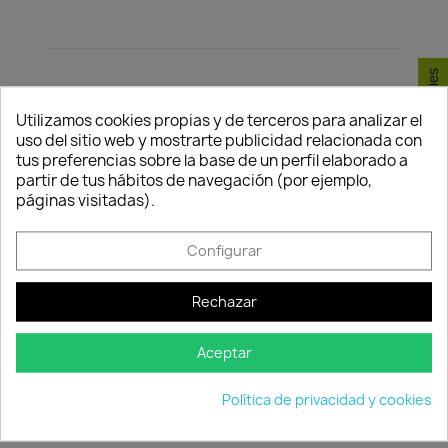
Consentimiento de cookies
Utilizamos cookies propias y de terceros para analizar el
Política de
Política de
Política de
uso del sitio web y mostrarte publicidad relacionada con
seguridad
entrega
devolución
tus preferencias sobre la base de un perfil elaborado a
partir de tus hábitos de navegación (por ejemplo,
Nuestros pagos
Envío peninsular,
Tienes 24 horas
páginas visitadas).
son 100% seguros.
Islas Baleares y
para hacer la
Portugal.
reclamación,
siempre y cuando
Configurar
adjunte foto del
paquete
deteriorado.
Rechazar
Aceptar
Compartir
Política de privacidad y cookies