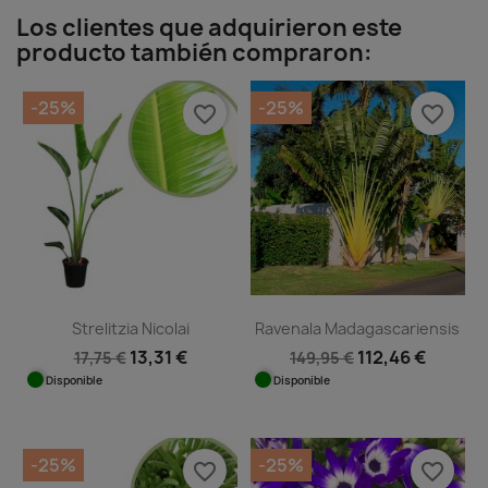
Los clientes que adquirieron este
producto también compraron:
-25%
-25%
favorite_border
favorite_border
Strelitzia Nicolai
Ravenala Madagascariensis
13,31 €
112,46 €
17,75 €
149,95 €
Disponible
Disponible
-25%
-25%
favorite_border
favorite_border