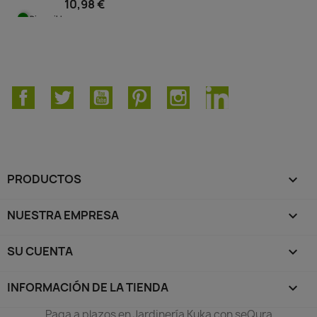
10,98 €
Disponible
Facebook
Twitter
YouTube
Pinterest
Instagram
LinkedIn
PRODUCTOS

NUESTRA EMPRESA

SU CUENTA

INFORMACIÓN DE LA TIENDA
keyboard_arrow_down
Paga a plazos en Jardinería Kuka con seQura