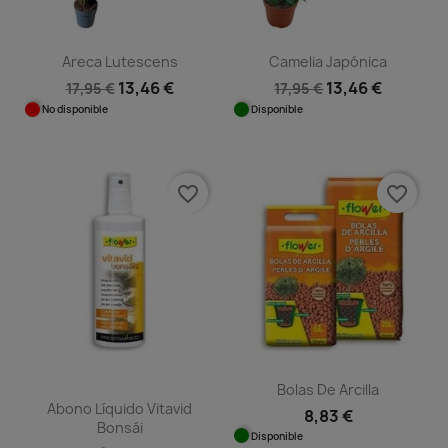
Areca Lutescens
Camelia Japónica
13,46 €
13,46 €
17,95 €
17,95 €
No disponible
Disponible
favorite_border
favorite_border
Bolas De Arcilla
Abono Líquido Vitavid
8,83 €
Bonsái
Disponible