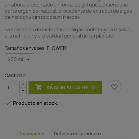
un abono presentado en forma de gel que contiene una
parte orgánico-natural, procedente de extracto de algas
de Ascophyllum nodosum frescas.
La aplicación de extractos de algas contribuye a la salud,
a la nutrición y a la calidad general de las plantas.
Tamaños envases: FLOWER:
Cantidad

favorite_border
AÑADIR AL CARRITO

Producto en stock.
Descripción
Detalles del producto