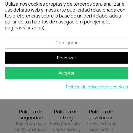
Consentimiento de cookies
E
F
M
A
M
J
J
A
S
O
N
D
Utilizamos cookies propias y de terceros para analizar el
uso del sitio web y mostrarte publicidad relacionada con
tus preferencias sobre la base de un perfil elaborado a
partir de tus hábitos de navegación (por ejemplo,
Periodo ideal
Periodo favorable
páginas visitadas).
Presentación
Configurar
Botella de 500 ml.
Rechazar
Contraindicaciones
Ninguna.
Aceptar
Política de privacidad y cookies
Política de
Política de
Política de
seguridad
entrega
devolución
Nuestros pagos
Envío peninsular,
Tienes 24 horas
son 100% seguros.
Islas Baleares y
para hacer la