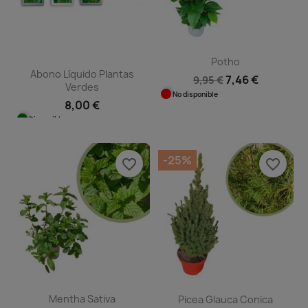
Potho
Abono Líquido Plantas
7,46 €
9,95 €
Verdes
No disponible
8,00 €
Disponible
-25%
favorite_border
favorite_border
Mentha Sativa
Picea Glauca Conica