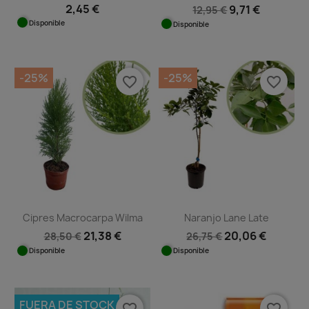
2,45 €
9,71 €
12,95 €
Disponible
Disponible
-25%
-25%
favorite_border
favorite_border
Cipres Macrocarpa Wilma
Naranjo Lane Late
21,38 €
20,06 €
28,50 €
26,75 €
Disponible
Disponible
FUERA DE STOCK
favorite_border
favorite_border