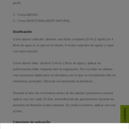
jardín.
1.- Como ABONO
2.- Como BIOESTIMULADOR NATURAL
Dosificación
Como abono radicular: disolver una dosis completa 20 ml (1 tapón) en 4
litros de agua (o, lo que es lo mismo, 5 ml por cada litro de agua) y regar
con esta solución.
Como abono foliar: disolver 5 ml en 2 litros de agua y aplicar en
pulverización foliar, mojando bien la vegetación. Por vía foliar se obtiene
una respuesta rápida pero no duradera, por lo que se recomienda sólo en
momentos puntuales. Efectuar el tratamiento al atardecer.
Durante la fase de crecimiento activo de las plantas (primavera-verano)
aplicar una vez cada 15 días, intensificando las aportaciones durante los
periodos de floración (cada semana). En otoño e invierno, aplicar una vez
al mes.
Calendario de aplicación