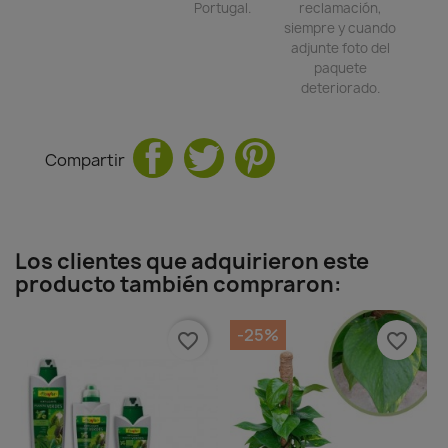
Portugal.
reclamación,
siempre y cuando
adjunte foto del
paquete
deteriorado.
Compartir
Los clientes que adquirieron este
producto también compraron:
-25%
favorite_border
favorite_border