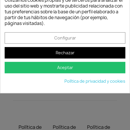
Utilizamos cookies propias y de terceros para analizar el
Adaptable sobre la parrilla de cocción Gourmet.
uso del sitio web y mostrarte publicidad relacionada con
tus preferencias sobre la base de un perfil elaborado a
Consentimiento de cookies
partir de tus hábitos de navegación (por ejemplo,
Cantidad
páginas visitadas).

favorite_border
AÑADIR AL CARRITO
Configurar
Rechazar
Aceptar
Descripción
Detalles del producto
Política de privacidad y cookies
Adaptable sobre la parrilla de cocción Gourmet.
Política de
Política de
Política de