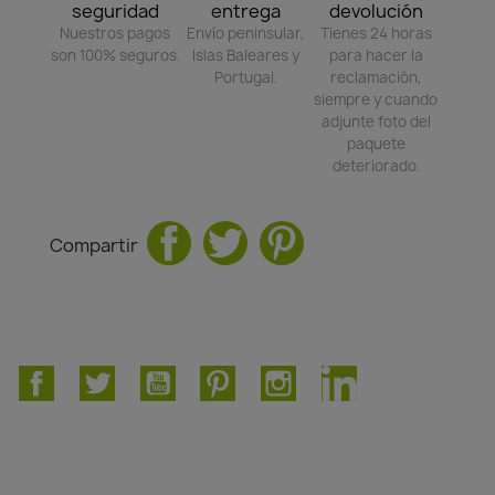
seguridad
entrega
devolución
Nuestros pagos
Envío peninsular,
Tienes 24 horas
son 100% seguros.
Islas Baleares y
para hacer la
Portugal.
reclamación,
siempre y cuando
adjunte foto del
paquete
deteriorado.
Compartir
Facebook
Twitter
YouTube
Pinterest
Instagram
LinkedIn