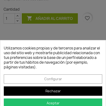
Cantidad

favorite_border
AÑADIR AL CARRITO
Utilizamos cookies propias y de terceros para analizar el
Descripción
Detalles del producto
uso del sitio web y mostrarte publicidad relacionada con
Consentimiento de cookies
tus preferencias sobre la base de un perfil elaborado a
Cepillo con dos cabezales.
partir de tus hábitos de navegación (por ejemplo,
páginas visitadas).
Configurar
Rechazar
Política de
Política de
Política de
seguridad
entrega
devolución
Aceptar