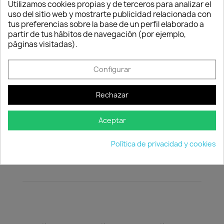
Utilizamos cookies propias y de terceros para analizar el
fin de proteger sus antebrazos.
uso del sitio web y mostrarte publicidad relacionada con
tus preferencias sobre la base de un perfil elaborado a
Cantidad
Consentimiento de cookies
partir de tus hábitos de navegación (por ejemplo,
páginas visitadas).

favorite_border
AÑADIR AL CARRITO
Configurar
Rechazar
Descripción
Detalles del producto
Aceptar
El guante está recubierto de un revestimiento
Política de privacidad y cookies
especial a fin de proteger sus antebrazos.