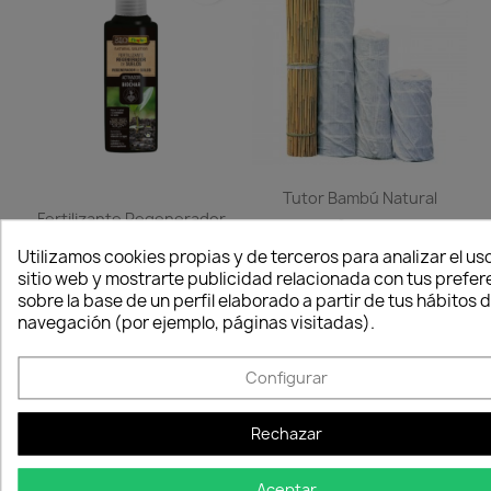
Tutor Bambú Natural
Fertilizante Regenerador
0,12 €
De...
Disponible
Utilizamos cookies propias y de terceros para analizar el uso
24,18 €
sitio web y mostrarte publicidad relacionada con tus prefer
Disponible
sobre la base de un perfil elaborado a partir de tus hábitos 
navegación (por ejemplo, páginas visitadas).
favorite_border
favorite_border
Configurar
Rechazar
Aceptar