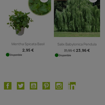
Mentha Spicata Basil
Salix Babylonica Pendula
2,95 €
23,96 €
31,95 €
Disponible
Disponible
Facebook
Twitter
YouTube
Pinterest
Instagram
LinkedIn