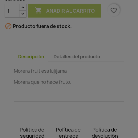

favorite_border
AÑADIR AL CARRITO

Producto fuera de stock.
Descripción
Detalles del producto
Morera fruitless lujijama
Morera que no hace fruto.
Política de
Política de
Política de
seguridad
entrega
devolución