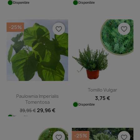
Disponible
Disponible
-25%
favorite_border
favorite_border
Tomillo Vulgar
Paulownia Imperialis
3,75 €
Tomentosa
Disponible
29,96 €
39,95 €
Disponible
-25%
favorite_border
favorite_border