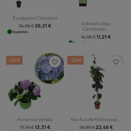
Eucalyptus Citriodora
Arándano Rojo
26,21 €
34,95 €
Certificado...
Disponible
11,21 €
14,95 €
Disponible
-25%
-25%
favorite_border
favorite_border
Hortensia Variada
Kiwi Autofertil Deliciosa...
13,31 €
22,46 €
17,75 €
29,95 €