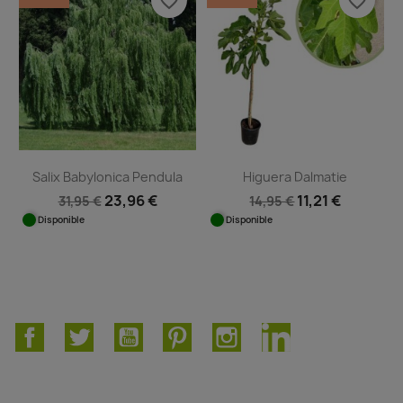
favorite_border
favorite_border
Salix Babylonica Pendula
Higuera Dalmatie
23,96 €
11,21 €
31,95 €
14,95 €
Disponible
Disponible
Facebook
Twitter
YouTube
Pinterest
Instagram
LinkedIn