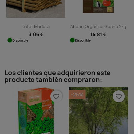
Tutor Madera
Abono Orgánico Guano 2kg
3,06 €
14,81 €
Disponible
Disponible
Los clientes que adquirieron este
producto también compraron:
-25%
favorite_border
favorite_border