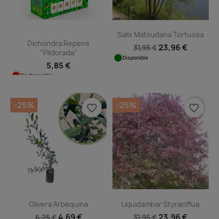
Salix Matsudana Tortuosa
Dichondra Repens
23,96 €
31,95 €
"Pildorada"
Disponible
5,85 €
No disponible
-25%
-25%
favorite_border
favorite_border
Olivera Arbequina
Liquidambar Styraciflua
4,69 €
23,96 €
6,25 €
31,95 €