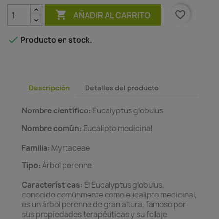

favorite_border
AÑADIR AL CARRITO

Producto en stock.
Descripción
Detalles del producto
Nombre científico:
Eucalyptus globulus
Nombre común:
Eucalipto medicinal
Familia:
Myrtaceae
Tipo:
Árbol perenne
Características:
El Eucalyptus globulus,
conocido comúnmente como eucalipto medicinal,
es un árbol perenne de gran altura, famoso por
sus propiedades terapéuticas y su follaje