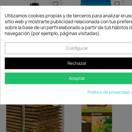
favorite_border
favorite_border
Utilizamos cookies propias y de terceros para analizar el uso
sitio web y mostrarte publicidad relacionada con tus prefer
sobre la base de un perfil elaborado a partir de tus hábitos 
navegación (por ejemplo, páginas visitadas).
Configurar
Abono Líquido Platinum 10
Abono Nitroflower Azul
Rechazar
10,27 €
6,12 €
Disponible
Disponible
Aceptar
Política de privacidad 
favorite_border
favorite_border