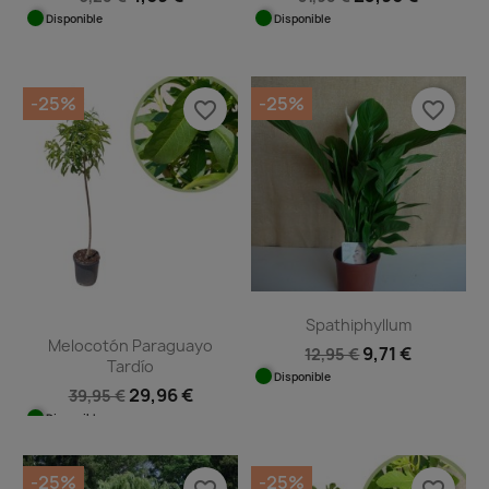
Disponible
Disponible
-25%
-25%
favorite_border
favorite_border
Spathiphyllum
Melocotón Paraguayo
9,71 €
12,95 €
Tardío
Disponible
29,96 €
39,95 €
Disponible
-25%
-25%