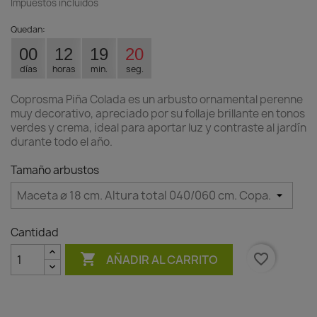
Impuestos incluidos
Quedan:
00
12
19
20
días
horas
min.
seg.
Coprosma Piña Colada es un arbusto ornamental perenne
muy decorativo, apreciado por su follaje brillante en tonos
verdes y crema, ideal para aportar luz y contraste al jardín
durante todo el año.
Tamaño arbustos
Cantidad

favorite_border
AÑADIR AL CARRITO