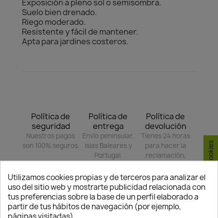
Exposición a pleno sol o semisombra.
Suelo bien drenado.
Riego moderado.
Resistente y fácil de mantener.
Apta para jardines costeros.
Política de
Política de
Política de
seguridad
entrega
devolución
Nuestros pagos
Envío peninsular,
Tienes 24 horas
Consentimiento de cookies
son 100% seguros.
Islas Baleares y
para hacer la
Portugal.
reclamación,
siempre y cuando
adjunte foto del
Utilizamos cookies propias y de terceros para analizar el
paquete
uso del sitio web y mostrarte publicidad relacionada con
deteriorado.
tus preferencias sobre la base de un perfil elaborado a
partir de tus hábitos de navegación (por ejemplo,
páginas visitadas).