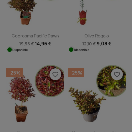
Coprosma Pacific Dawn
Olivo Regalo
14,96 €
9,08 €
19,95 €
12,10 €
Disponible
Disponible
-25%
-25%
favorite_border
favorite_border