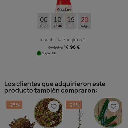
Quedan:
00
12
19
20
días
horas
min.
seg.
Insecticida, Fungicida Y...
14,96 €
17,60 €
Disponible
Los clientes que adquirieron este
producto también compraron:
-25%
-25%
favorite_border
favorite_border