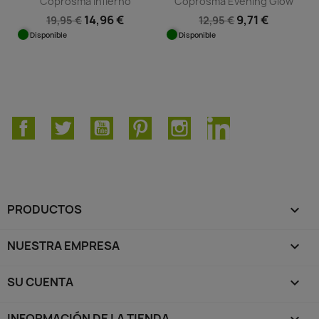
Coprosma Infierno
Coprosma Evening Glow
14,96 €
9,71 €
19,95 €
12,95 €
Disponible
Disponible
Facebook
Twitter
YouTube
Pinterest
Instagram
LinkedIn
PRODUCTOS

NUESTRA EMPRESA

SU CUENTA

INFORMACIÓN DE LA TIENDA