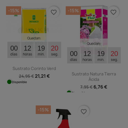
-15%
-15%
favorite_border
favorite_border
Quedan:
Quedan:
00
12
19
20
00
12
19
20
días
horas
min.
seg.
días
horas
min.
seg.
Sustrato Corinto Verd
Sustrato Natura Tierra
21,21 €
24,95 €
Ácida
Disponible
6,76 €
7,95 €
Disponible
-15%
favorite_border