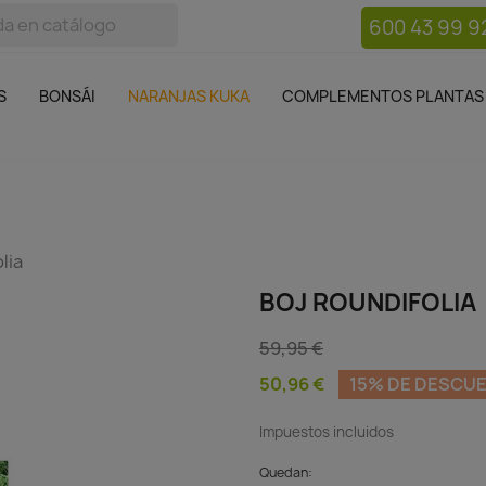
600 43 99 9
bos
Bonsái
Macetas
Complementos plantas
Mue

S
BONSÁI
NARANJAS KUKA
COMPLEMENTOS PLANTAS
lia
BOJ ROUNDIFOLIA
59,95 €
50,96 €
15% DE DESCU
Impuestos incluidos
Quedan: