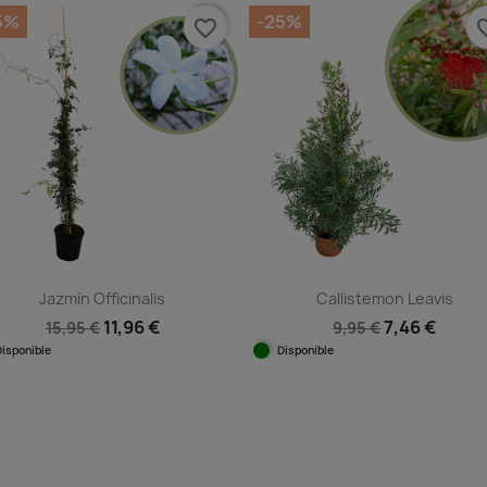
5%
-25%
favorite_border
favorit
Jazmín Officinalis
Callistemon Leavis
11,96 €
7,46 €
15,95 €
9,95 €
Disponible
Disponible
Vista rápida
Vista rápida

