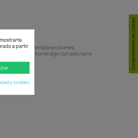
Consentimiento de cookies
y mostrarte
rado a partir
rístico.
En los ejemplares jóvenes,
m, opuestas, con borde algo curvado hacia
ptar
cidad y cookies