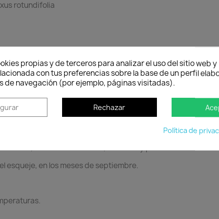
uxus rotundifolia
muy ornamental. Ideal para recortar y dar formas.
okies propias y de terceros para analizar el uso del sitio web 
lacionada con tus preferencias sobre la base de un perfil elabo
 siempre verde. De crecimiento lento y olor suave, muy caracte
s de navegación (por ejemplo, páginas visitadas).
ás viejos, gris y resquebrajada. Hojas coriáceas de hasta 30 m
igurar
Rechazar
Ace
os 6 m. de altura.
Política de priva
de 2 mm, en las axilas foliares, amarillas y poco vistosas.
 el esqueje, en los meses de septiembre.
emperaturas.