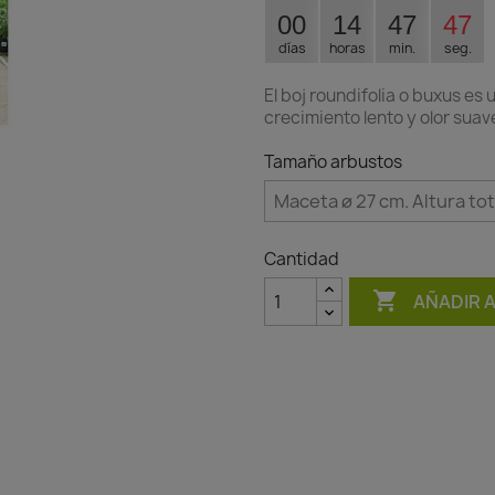
00
14
47
47
días
horas
min.
seg.
El boj roundifolia o buxus es
crecimiento lento y olor suav
Tamaño arbustos
Cantidad

AÑADIR 