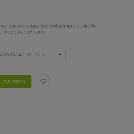
 un arbusto o pequeño árbol siempre verde. De
e, muy característico
favorite_border
AL CARRITO