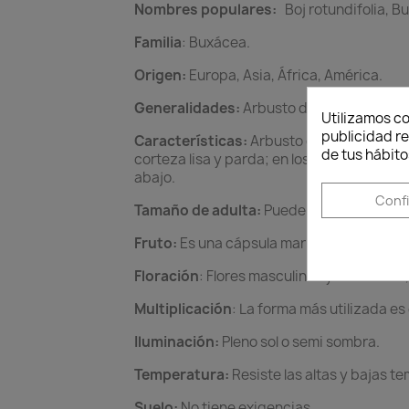
Nombres populares:
Boj rotundifolia, B
Familia
: Buxácea.
Origen:
Europa, Asia, África, América.
Generalidades:
Arbusto de fácil cultivo, 
Utilizamos co
publicidad re
Características:
Arbusto o pequeño árbol
de tus hábito
corteza lisa y parda; en los ejemplares m
abajo.
Conf
Tamaño de adulta:
Puede alcanzar hasta l
Fruto:
Es una cápsula marrón o gris.
Floración
: Flores masculinas y femeninas, 
Multiplicación
: La forma más utilizada es
Iluminación:
Pleno sol o semi sombra.
Temperatura:
Resiste las altas y bajas t
Suelo:
No tiene exigencias.