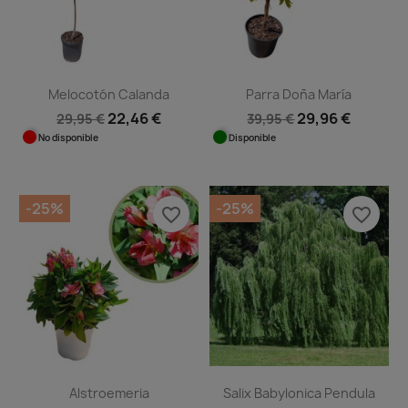
Melocotón Calanda
Parra Doña María
22,46 €
29,96 €
29,95 €
39,95 €
No disponible
Disponible
-25%
-25%
favorite_border
favorite_border
Alstroemeria
Salix Babylonica Pendula