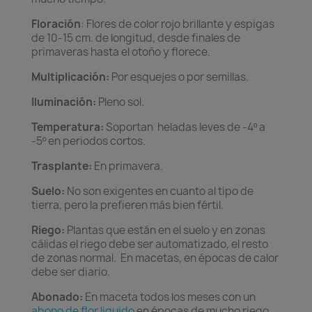
Floración
: Flores de color rojo brillante y espigas
de 10-15 cm. de longitud, desde finales de
primaveras hasta el otoño y florece.
Multiplicación:
Por esquejes o por semillas.
Iluminación:
Pleno sol.
Temperatura:
Soportan heladas leves de -4º a
-5º en periodos cortos.
Trasplante:
En primavera.
Suelo:
No son exigentes en cuanto al tipo de
tierra, pero la prefieren más bien fértil.
Riego:
Plantas que están en el suelo y en zonas
cálidas el riego debe ser automatizado, el resto
de zonas normal. En macetas, en épocas de calor
debe ser diario.
Abonado:
En maceta todos los meses con un
abono de flor liquido
en épocas de mucho riego