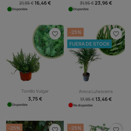
16,46 €
23,96 €
21,95 €
31,95 €
Disponible
Disponible
-25%
favorite_border
favorite_border
FUERA DE STOCK
Tomillo Vulgar
Areca Lutescens
3,75 €
13,46 €
17,95 €
Disponible
No disponible
-25%
-25%
favorite_border
favorite_border