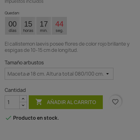
Impuestos incluidos
Quedan:
00
15
17
44
días
horas
min.
seg.
El callistemon laevis posee flores de color rojo brillante y
espigas de 10-15 cm de longitud.
Tamaño arbustos
Cantidad

favorite_border
AÑADIR AL CARRITO

Producto en stock.