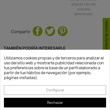
adjunte foto del
paquete
deteriorado.
Consentimiento de cookies
Compartir
TAMBIÉN PODRÍA INTERESARLE
Utilizamos cookies propias y de terceros para analizar el
favorite_border
favorite_border
uso del sitio web y mostrarte publicidad relacionada con
tus preferencias sobre la base de un perfil elaborado a
partir de tus hábitos de navegación (por ejemplo,
páginas visitadas).
Configurar
Rechazar
Abono Líquido Guano