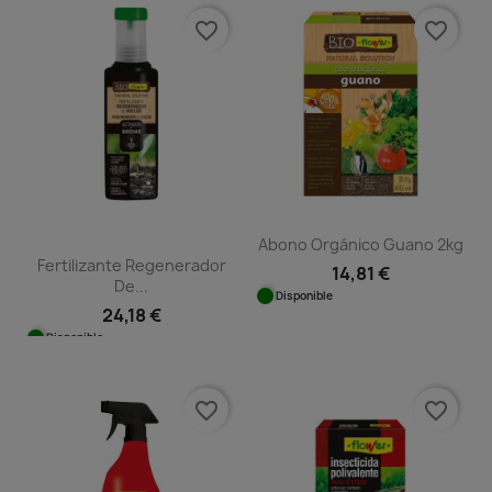
favorite_border
favorite_border
Abono Orgánico Guano 2kg
Fertilizante Regenerador
14,81 €
De...
Disponible
24,18 €
Disponible
favorite_border
favorite_border