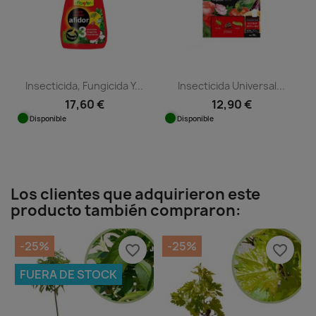
Insecticida, Fungicida Y...
Insecticida Universal...
17,60 €
12,90 €
Disponible
Disponible
Los clientes que adquirieron este
producto también compraron:
-25%
-25%
favorite_border
favorite_border
FUERA DE STOCK