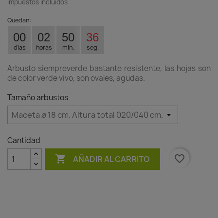
Impuestos incluidos
Quedan:
00
02
50
35
días
horas
min.
seg.
Arbusto siempreverde bastante resistente, las hojas son
de color verde vivo, son ovales, agudas.
Tamaño arbustos
Cantidad

favorite_border
AÑADIR AL CARRITO