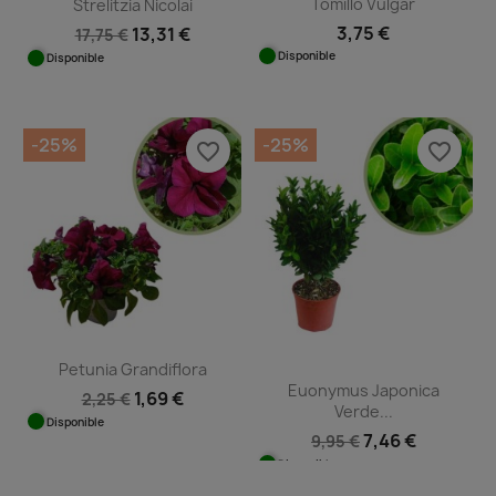
Tomillo Vulgar
Strelitzia Nicolai
3,75 €
13,31 €
17,75 €
Disponible
Disponible
-25%
-25%
favorite_border
favorite_border
Petunia Grandiflora
Euonymus Japonica
1,69 €
2,25 €
Verde...
Disponible
7,46 €
9,95 €
Disponible