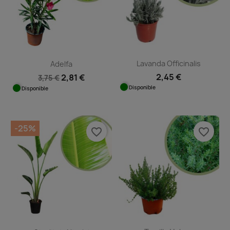
Lavanda Officinalis
Adelfa
2,45 €
2,81 €
3,75 €
Disponible
Disponible
-25%
favorite_border
favorite_border