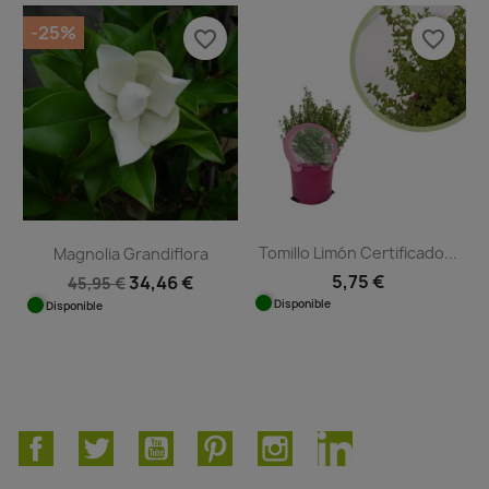
-25%
favorite_border
favorite_border
Tomillo Limón Certificado...
Magnolia Grandiflora
5,75 €
34,46 €
45,95 €
Disponible
Disponible
Facebook
Twitter
YouTube
Pinterest
Instagram
LinkedIn