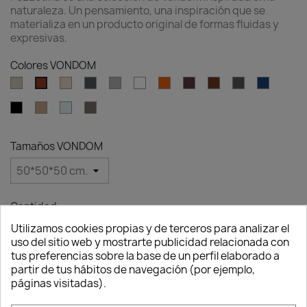
naturaleza. Un pensamiento, una inspiración que se
materializa en un producto original de formas fluidas y
expresivas.
Colores VONDOM
Ecru
Cream
Green
Gray
White
Ambar
Garnet
Brown
Anthracite
Blue
Clay
clear
Black
Camel
Ice
Tortora
Tamaños VONDOM
Cantidad
Utilizamos cookies propias y de terceros para analizar el

favorite_border
AÑADIR AL CARRITO
uso del sitio web y mostrarte publicidad relacionada con
Consentimiento de cookies
tus preferencias sobre la base de un perfil elaborado a
partir de tus hábitos de navegación (por ejemplo,
páginas visitadas).