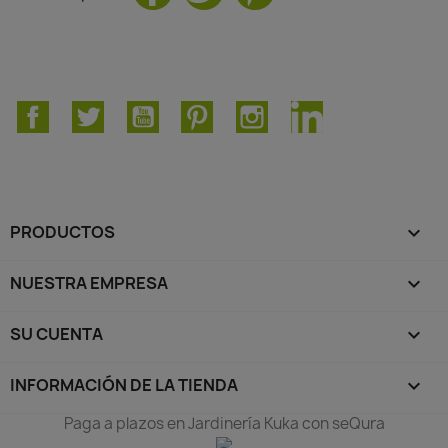
Facebook
Twitter
YouTube
Pinterest
Instagram
LinkedIn
PRODUCTOS

NUESTRA EMPRESA

SU CUENTA

INFORMACIÓN DE LA TIENDA
keyboard_arrow_down
Paga a plazos en Jardinería Kuka con seQura