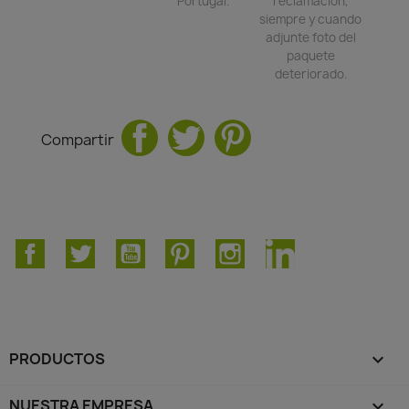
Portugal.
reclamación,
siempre y cuando
adjunte foto del
paquete
deteriorado.
Compartir
Facebook
Twitter
YouTube
Pinterest
Instagram
LinkedIn
PRODUCTOS

NUESTRA EMPRESA
