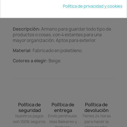
Política de privacidad y cookies
Descripción
Detalles del producto
Descripción:
Armario para guardar todo tipo de
productos o cosas, con 4 estantes para una
mayor organización. Aptos para exterior.
Material
: Fabricado en polietileno.
Colores a elegir:
Beige.
Política de
Política de
Política de
seguridad
entrega
devolución
Nuestros pagos
Envío peninsular,
Tienes 24 horas
son 100% seguros.
Islas Baleares y
para hacer la