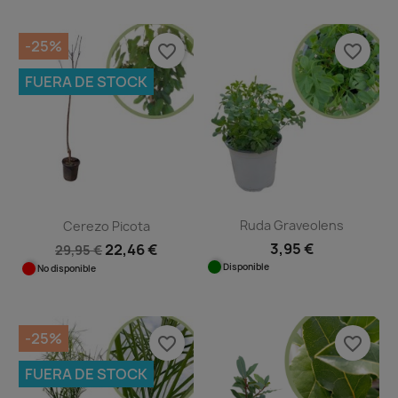
-25%
favorite_border
favorite_border
FUERA DE STOCK
Ruda Graveolens
Cerezo Picota
3,95 €
22,46 €
29,95 €
Disponible
No disponible
-25%
favorite_border
favorite_border
FUERA DE STOCK