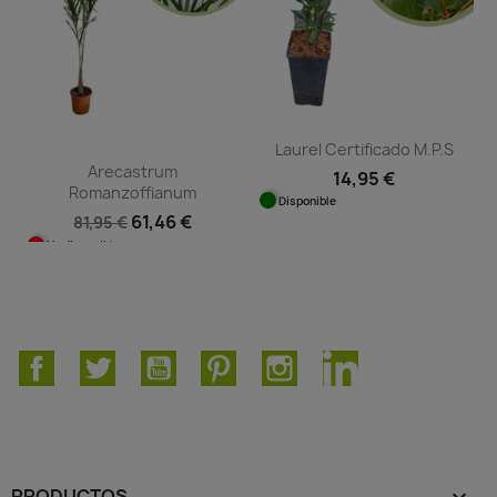
Laurel Certificado M.P.S
Arecastrum
14,95 €
Romanzoffianum
Disponible
61,46 €
81,95 €
No disponible
Facebook
Twitter
YouTube
Pinterest
Instagram
LinkedIn
PRODUCTOS
