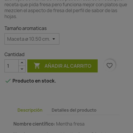
receta que pida fresa pero funciona mejor con platos que
mezclen el aspecto de fresa del perfil de sabor de las
hojas.
Tamaño aromaticas
Cantidad

favorite_border
AÑADIR AL CARRITO

Producto en stock.
Descripción
Detalles del producto
Nombre científico:
Mentha fresa