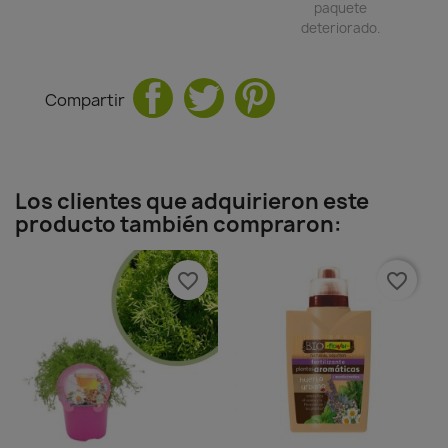
paquete
deteriorado.
Compartir
Los clientes que adquirieron este
producto también compraron:
favorite_border
favorite_border