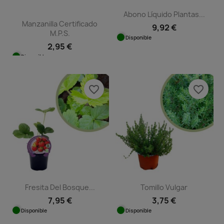
Abono Líquido Plantas...
Manzanilla Certificado
9,92 €
M.P.S.
Disponible
2,95 €
Disponible
favorite_border
favorite_border
Fresita Del Bosque...
Tomillo Vulgar
7,95 €
3,75 €
Disponible
Disponible