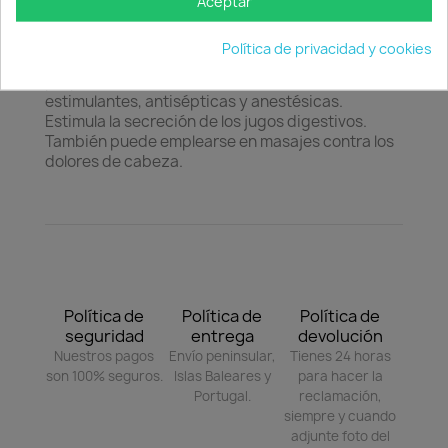
Aceptar
aromáticos para mezclarse con los otros
ingredientes.
Política de privacidad y cookies
Propiedades medicinales:
La hierbabuena tiene
propiedades estomacales, carminativas,
estimulantes, antisépticas y anestésicas.
Estimula la secreción de los jugos digestivos.
También puede emplearse en masajes contra los
dolores de cabeza.
Política de
Política de
Política de
seguridad
entrega
devolución
Nuestros pagos
Envío peninsular,
Tienes 24 horas
son 100% seguros.
Islas Baleares y
para hacer la
Portugal.
reclamación,
siempre y cuando
adjunte foto del