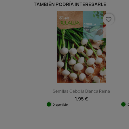
TAMBIÉN PODRÍA INTERESARLE
favorite_border
Semillas Cebolla Blanca Reina
1,95 €
Disponible
Vista rápida
