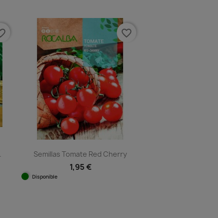
e_border
favorite_border
.
Semillas Tomate Red Cherry
1,95 €
Disponible
Vista rápida
