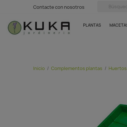
avigation
Contacte con nosotros
Contacte con nosotros
Plantas
Naranjas Kuka
Casa y Jardín
Semillas y bul
Ofertas
SIN GASTOS DE ENVÍO
PLANTAS
MACETA
Inicio
Complementos plantas
Huertos