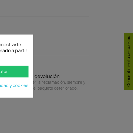
Consentimiento de cookies
y mostrarte
rado a partir
ptar
Política de devolución
4 horas para hacer la reclamación, siempre y
cidad y cookies
do adjunte foto del paquete deteriorado.