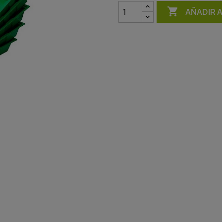

AÑADIR 