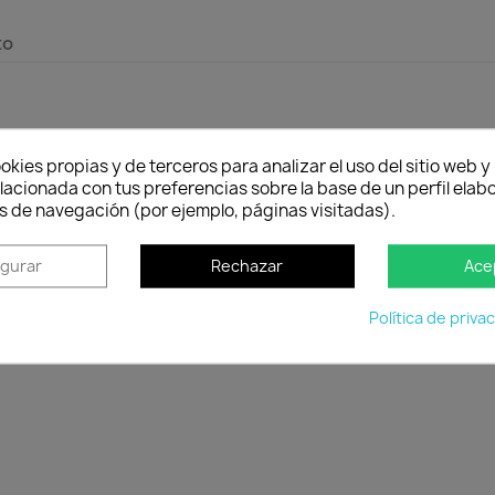
to
okies propias y de terceros para analizar el uso del sitio web 
lacionada con tus preferencias sobre la base de un perfil elabo
s de navegación (por ejemplo, páginas visitadas).
igurar
Rechazar
Ace
Política de entrega
Envío peninsular, Islas Baleares y Portugal.
Tienes 2
Política de priva
cuan