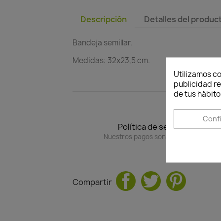
Descripción
Detalles del produc
Bandeja semillar.
Medidas: 32x23,5 cm.
Utilizamos co
publicidad re
de tus hábito
Conf
Política de seguridad
Nuestros pagos son 100% seguros.
Compartir