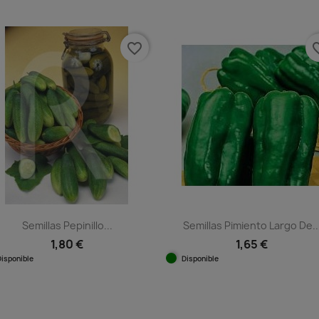
favorite_border
favorit
Semillas Pepinillo...
Semillas Pimiento Largo De..
1,80 €
1,65 €
Disponible
Disponible
Vista rápida
Vista rápida

