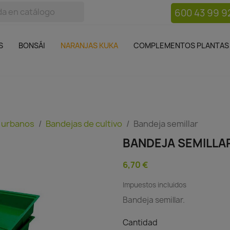
600 43 99 9
bos
Bonsái
Macetas
Complementos plantas
Mue

S
BONSÁI
NARANJAS KUKA
COMPLEMENTOS PLANTAS
 urbanos
Bandejas de cultivo
Bandeja semillar
BANDEJA SEMILLA
6,70 €
Impuestos incluidos
Bandeja semillar.
Cantidad