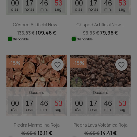
00
17
46
53
00
17
46
53
días
horas
min.
seg.
días
horas
min.
seg.
Césped Artificial New...
Césped Artificial New...
109,46 €
79,96 €
136,83 €
99,95 €
Disponible
Disponible
-15%
-15%
favorite_border
favorite_border
Quedan:
Quedan:
00
17
46
53
00
17
46
53
días
horas
min.
seg.
días
horas
min.
seg.
Piedra Marmolina Roja
Piedra Lava Volcánica Roja
16,11 €
14,41 €
18,95 €
16,95 €