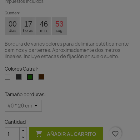
Impuestos incluidos
Quedan:
00
17
46
53
días
horas
min.
seg.
Bordura de varios colores para delimitar estéticamente
caminos y parterres. Aproximadamente dos metros
lineales. Incluye estacas de fijación en suelo suelto.
Colores Catral:
Blanco
Antracita
Marron
Verde
Tamaño borduras:
Cantidad

favorite_border
AÑADIR AL CARRITO