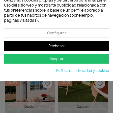
Consentimiento de cookies
Utilizamos cookies propias y de terceros para analizar el
Nuestros pagos
Envío peninsular,
Tienes 24 horas
uso del sitio web y mostrarte publicidad relacionada con
son 100% seguros.
Islas Baleares y
para hacer la
tus preferencias sobre la base de un perfil elaborado a
Portugal.
reclamación,
partir de tus hábitos de navegación (por ejemplo,
siempre y cuando
páginas visitadas).
adjunte foto del
paquete
Configurar
deteriorado.
Rechazar
Compartir
Aceptar
TAMBIÉN PODRÍA INTERESARLE
Política de privacidad y cookies
-20%
-20%
favorite_border
favorite_border
Quedan:
Quedan: