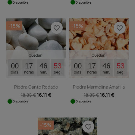
Disponible
Disponible
-15%
-15%
favorite_border
favorite_border
Quedan:
Quedan:
00
17
46
53
00
17
46
53
días
horas
min.
seg.
días
horas
min.
seg.
Piedra Canto Rodado
Piedra Marmolina Amarilla
16,11 €
16,11 €
18,95 €
18,95 €
Disponible
Disponible
-15%
favorite_border