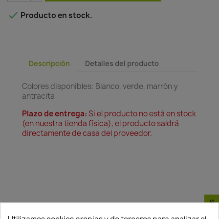

Producto en stock.
Descripción
Detalles del producto
Colores disponibles: Blanco, verde, marrón y
antracita
Plazo de entrega:
Si el producto no está en stock
(en nuestra tienda física), el producto saldrá
directamente de casa del proveedor.
Política de
Política de
Política de
seguridad
entrega
devolución