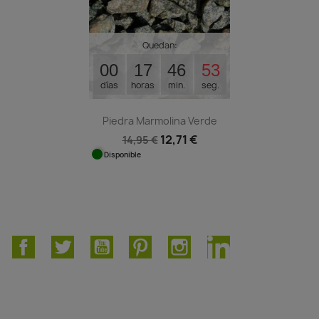
Quedan:
00
17
46
53
días
horas
min.
seg.
Piedra Marmolina Verde
12,71 €
14,95 €
Disponible
Facebook
Twitter
YouTube
Pinterest
Instagram
LinkedIn