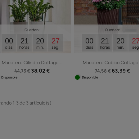
Quedan:
Quedan:
00
21
20
26
00
21
20
2
días
horas
min.
seg.
días
horas
min.
seg
Macetero Cilindro Cottage...
Macetero Cubico Cottage.
38,02 €
63,39 €
44,73 €
74,58 €
Disponible
Disponible
Vista rápida
Vista rápida


+1
+
ando 1-3 de 3 artículo(s)