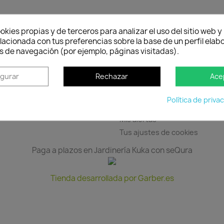
okies propias y de terceros para analizar el uso del sitio web 
TRA EMPRESA
SU CUENTA
lacionada con tus preferencias sobre la base de un perfil elabo
s de navegación (por ejemplo, páginas visitadas).
 y devoluciones
Información personal
egal
Pedidos
igurar
Rechazar
Ace
os y condiciones
Facturas por abono
 nosotros
Direcciones
Política de priva
seguro
Cupones de descuento
Mis alertas
Tus ajustes de cookies
Paga a plazos en Jardinería Kuka con seQura
Tienda desarrollada por Garber.es