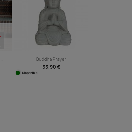
6
.
Buddha Prayer
..
55,90 €
Disponible
Vista rápida

1