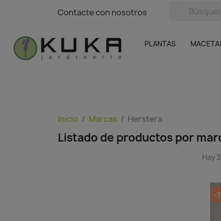
avigation
Contacte con nosotros
Contacte con nosotros
Plantas
Naranjas Kuka
Casa y Jardín
Semillas y bul
Ofertas
SIN GASTOS DE ENVÍO
PLANTAS
MACETA
Inicio
Marcas
Herstera
Listado de productos por mar
Hay 3
-