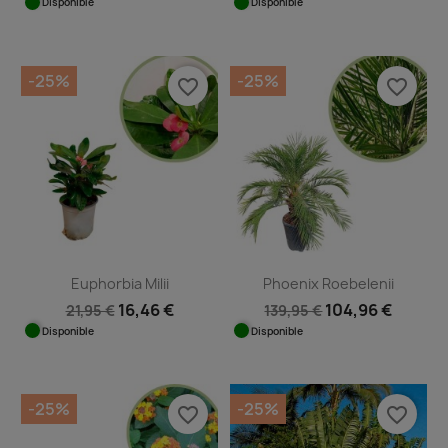
Disponible
Disponible
-25%
-25%
favorite_border
favorite_border
Euphorbia Milii
Phoenix Roebelenii
16,46 €
104,96 €
21,95 €
139,95 €
Disponible
Disponible
-25%
-25%
favorite_border
favorite_border