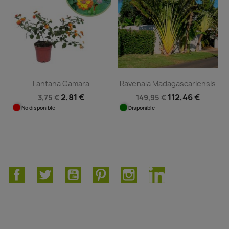
Lantana Camara
Ravenala Madagascariensis
2,81 €
112,46 €
3,75 €
149,95 €
No disponible
Disponible
Facebook
Twitter
YouTube
Pinterest
Instagram
LinkedIn