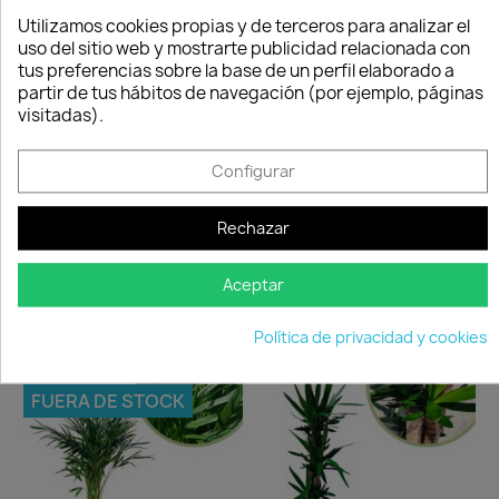
Consentimiento de cookies
siempre y cuando
Utilizamos cookies propias y de terceros para analizar el
adjunte foto del
uso del sitio web y mostrarte publicidad relacionada con
paquete
tus preferencias sobre la base de un perfil elaborado a
deteriorado.
partir de tus hábitos de navegación (por ejemplo, páginas
visitadas).
Compartir
Configurar
Rechazar
Los clientes que adquirieron este
Aceptar
producto también compraron:
Política de privacidad y cookies
-25%
-25%
favorite_border
favorite_border
FUERA DE STOCK