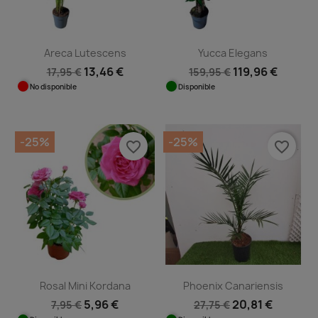
Areca Lutescens
Yucca Elegans
13,46 €
119,96 €
17,95 €
159,95 €
No disponible
Disponible
-25%
-25%
favorite_border
favorite_border
Rosal Mini Kordana
Phoenix Canariensis
5,96 €
20,81 €
7,95 €
27,75 €