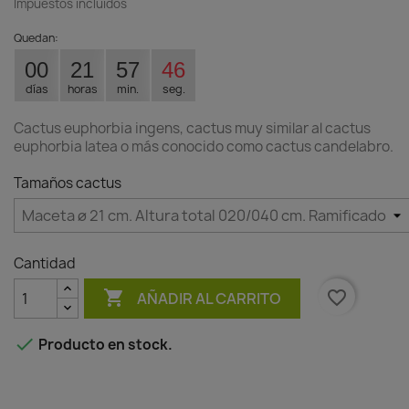
Impuestos incluidos
Quedan:
00
21
57
46
días
horas
min.
seg.
Cactus euphorbia ingens, cactus muy similar al cactus
euphorbia latea o más conocido como cactus candelabro.
Tamaños cactus
Cantidad

favorite_border
AÑADIR AL CARRITO

Producto en stock.