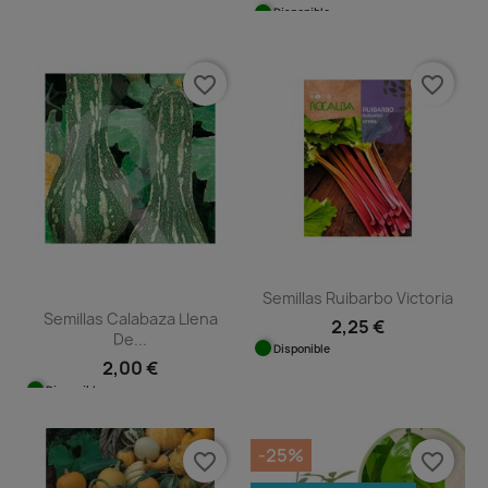
Disponible
favorite_border
favorite_border
Semillas Ruibarbo Victoria
Semillas Calabaza Llena
2,25 €
De...
Disponible
2,00 €
Disponible
-25%
favorite_border
favorite_border