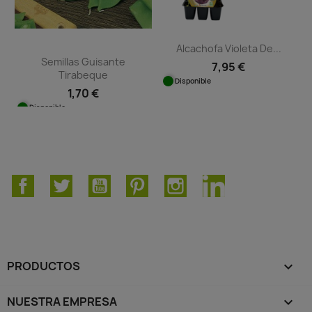
Alcachofa Violeta De...
Semillas Guisante
7,95 €
Tirabeque
Disponible
1,70 €
Disponible
Facebook
Twitter
YouTube
Pinterest
Instagram
LinkedIn
PRODUCTOS

NUESTRA EMPRESA
