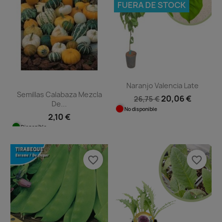
FUERA DE STOCK
Naranjo Valencia Late
Semillas Calabaza Mezcla
20,06 €
26,75 €
De...
No disponible
2,10 €
Disponible
favorite_border
favorite_border