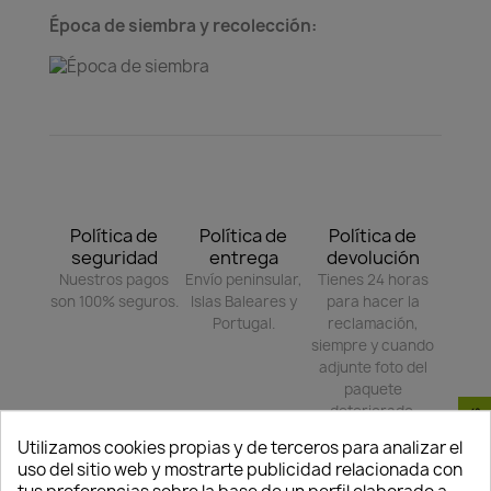
Época de siembra y recolección:
Política de
Política de
Política de
seguridad
entrega
devolución
Nuestros pagos
Envío peninsular,
Tienes 24 horas
son 100% seguros.
Islas Baleares y
para hacer la
Portugal.
reclamación,
siempre y cuando
adjunte foto del
paquete
deteriorado.
Utilizamos cookies propias y de terceros para analizar el
uso del sitio web y mostrarte publicidad relacionada con
Compartir