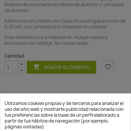
Dispone de una puerta enrollable de aluminio y cerradura
de aluminio.
Fabricadas en paneles de chapa de acero galvanizado de
0,25 mm, pre-pintadas por inmersión en caliente.
Gran resistencia a la intemperie, incluye manual y
accesorios de montaje. No incluye suelo.
Cantidad

favorite_border
AÑADIR AL CARRITO
Utilizamos cookies propias y de terceros para analizar el
Descripción
Detalles del producto
uso del sitio web y mostrarte publicidad relacionada con
tus preferencias sobre la base de un perfil elaborado a
Medidas:
partir de tus hábitos de navegación (por ejemplo,
Interior.:330 x 501 cm.
páginas visitadas).