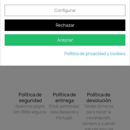
Consentimiento de cookies
Extertior.:338 x 512 x 243 cm.
Puerta:250 x 188 cm.
Configurar
Total superficie:
17.31 metros cuadrados
Rechazar
Si el producto no se encuentra en stock en
nuestra tienda física, su pedido saldrá
directamente desde casa del proveedor.
Aceptar
Política de privacidad y cookies
Política de
Política de
Política de
seguridad
entrega
devolución
Nuestros pagos
Envío peninsular,
Tienes 24 horas
son 100% seguros.
Islas Baleares y
para hacer la
Portugal.
reclamación,
siempre y cuando
adjunte foto del