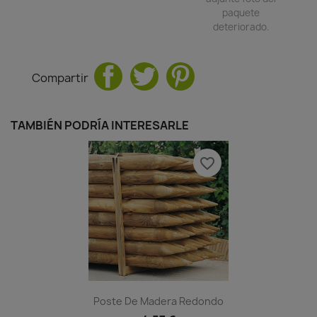
paquete
deteriorado.
Compartir
TAMBIÉN PODRÍA INTERESARLE
favorite_border
Poste De Madera Redondo