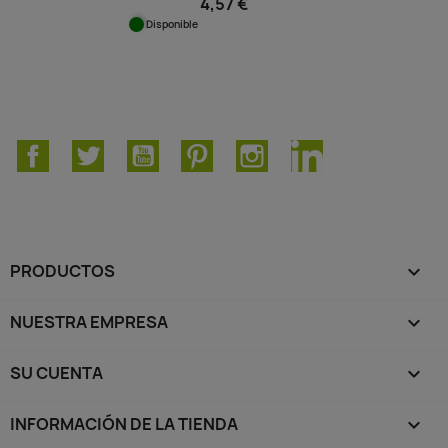
4,57 €
Disponible
Facebook
Twitter
YouTube
Pinterest
Instagram
LinkedIn
PRODUCTOS

NUESTRA EMPRESA

SU CUENTA

INFORMACIÓN DE LA TIENDA
keyboard_arrow_down