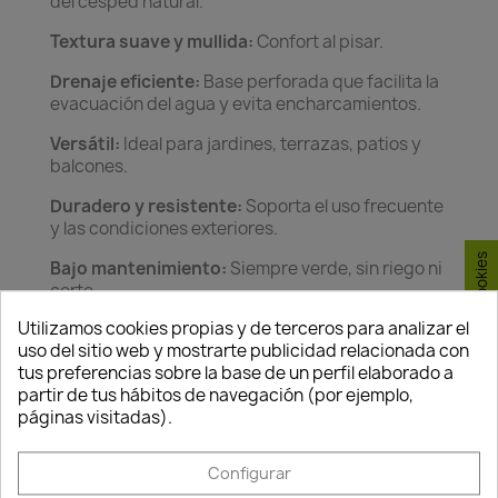
del césped natural.
Textura suave y mullida:
Confort al pisar.
Drenaje eficiente:
Base perforada que facilita la
evacuación del agua y evita encharcamientos.
Versátil:
Ideal para jardines, terrazas, patios y
balcones.
Duradero y resistente:
Soporta el uso frecuente
y las condiciones exteriores.
Consentimiento de cookies
Bajo mantenimiento:
Siempre verde, sin riego ni
corte.
Características destacadas
Utilizamos cookies propias y de terceros para analizar el
uso del sitio web y mostrarte publicidad relacionada con
Puntadas:
18 puntadas cada 10 cm.
tus preferencias sobre la base de un perfil elaborado a
partir de tus hábitos de navegación (por ejemplo,
Aspecto natural:
Diseño que reproduce la
páginas visitadas).
apariencia del césped natural durante todo el
año.
Configurar
Suavidad:
Fibra agradable al tacto para mayor