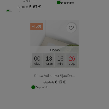
Clean...
Disponible
5,87 €
6,90 €
Disponible
-15%
favorite_border
Quedan:
00
13
16
25
días
horas
min.
seg.
Cinta Adhesiva Fijación...
8,13 €
9,56 €
Disponible