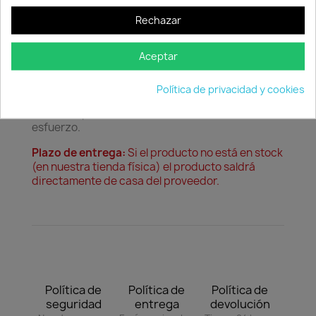
confort.
Rechazar
Confort:
Diseñado para crear espacios
exteriores acogedores y funcionales.
Aceptar
El
Césped artificial Bahamas 30 mm
transforma
cualquier espacio exterior en un entorno verde
Política de privacidad y cookies
elegante y funcional, ofreciendo un acabado
natural impecable durante todo el año con mínimo
esfuerzo.
Plazo de entrega:
Si el producto no está en stock
(en nuestra tienda física) el producto saldrá
directamente de casa del proveedor.
Política de
Política de
Política de
seguridad
entrega
devolución