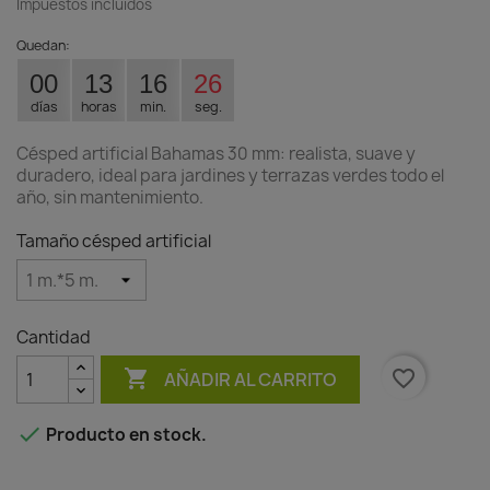
Impuestos incluidos
Quedan:
00
13
16
25
días
horas
min.
seg.
Césped artificial Bahamas 30 mm: realista, suave y
duradero, ideal para jardines y terrazas verdes todo el
año, sin mantenimiento.
Tamaño césped artificial
Cantidad

favorite_border
AÑADIR AL CARRITO

Producto en stock.