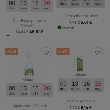
00
13
16
25
días
horas
min.
seg.
días
horas
min.
seg.
Cinta Adhesiva Unión
Cola Bicomponente
6,61 €
7,78 €
Césped...
Disponible
46,61 €
54,84 €
Disponible
-15%
-15%
favorite_border
favorite_border
Quedan:
Quedan:
00
13
16
25
00
13
16
25
días
horas
min.
seg.
días
horas
min.
seg.
Sellador Adhesivo
Higienizador Césped
6,14 €
7,22 €