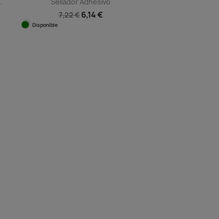
.
Sellador Adhesivo
6,14 €
7,22 €
Disponible
Vista rápida
