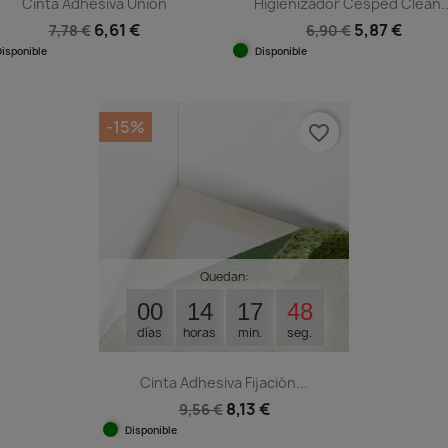
Cinta Adhesiva Unión
Higienizador Césped Clean..
6,61 €
5,87 €
7,78 €
6,90 €
Disponible
Disponible
Vista rápida
Vista rápida


-15%
favorite_border
Quedan:
00
14
17
47
días
horas
min.
seg.
Cinta Adhesiva Fijación...
8,13 €
9,56 €
Disponible