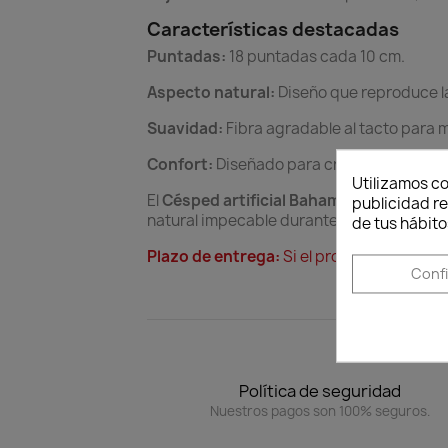
Características destacadas
Puntadas:
18 puntadas cada 10 cm.
Aspecto natural:
Diseño que reproduce la
Suavidad:
Fibra agradable al tacto para 
Confort:
Diseñado para crear espacios ex
Utilizamos co
El
Césped artificial Bahamas 40 mm
tran
publicidad re
natural impecable durante todo el año co
de tus hábito
Plazo de entrega:
Si el producto no está 
Conf
Política de seguridad
Nuestros pagos son 100% seguros.