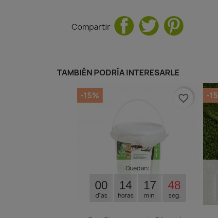
Compartir
TAMBIÉN PODRÍA INTERESARLE
-15%
-1
favorite_border
Quedan:
00
14
17
47
días
horas
min.
seg.