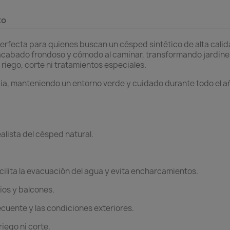
to
perfecta para quienes buscan un césped sintético de alta calid
acabado frondoso y cómodo al caminar, transformando jardines
iego, corte ni tratamientos especiales.
ia, manteniendo un entorno verde y cuidado durante todo el 
alista del césped natural.
ilita la evacuación del agua y evita encharcamientos.
tios y balcones.
ecuente y las condiciones exteriores.
iego ni corte.