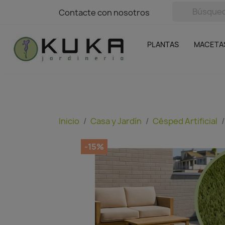
avigation
Contacte con nosotros
Contacte con nosotros
Plantas
Naranjas Kuka
Casa y Jardín
Semillas y bul
Ofertas
SIN GASTOS DE ENVÍO
PLANTAS
MACETA
Inicio
Casa y Jardín
Césped Artificial
-15%