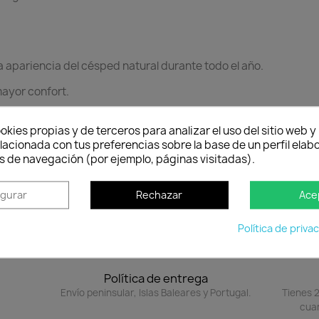
 apariencia del césped natural durante todo el año.
mayor confort.
teriores acogedores y funcionales.
okies propias y de terceros para analizar el uso del sitio web 
sforma cualquier espacio exterior en un entorno verde elegant
lacionada con tus preferencias sobre la base de un perfil elabo
n mínimo esfuerzo.
s de navegación (por ejemplo, páginas visitadas).
en stock (en nuestra tienda física) el producto saldrá directa
igurar
Rechazar
Ace
Política de priva
Política de entrega
Envío peninsular, Islas Baleares y Portugal.
Tienes 2
cuan