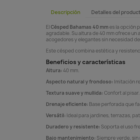
Descripción
Detalles del produc
El
Césped Bahamas 40 mm
es la opción 
agradable. Su altura de 40 mm ofrece un 
acogedores y elegantes sin necesidad de r
Este césped combina estética y resistenc
Beneficios y características
Altura:
40 mm.
Aspecto natural y frondoso:
Imitación re
Textura suave y mullida:
Confort al pisar.
Drenaje eficiente:
Base perforada que fac
Versátil:
Ideal para jardines, terrazas, pa
Duradero y resistente:
Soporta el uso fr
Bajo mantenimiento:
Siempre verde, sin r