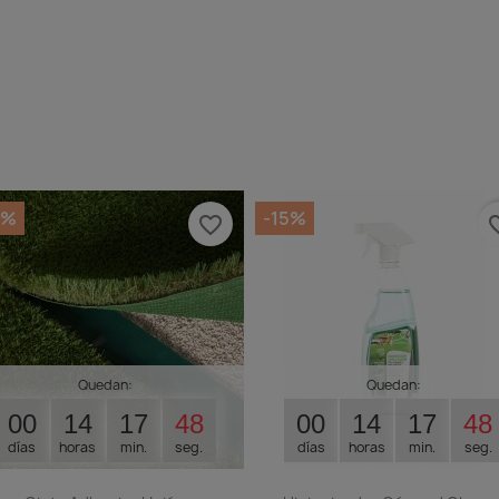
5%
-15%
favorite_border
favorit
Quedan:
Quedan:
00
14
17
47
00
14
17
47
días
horas
min.
seg.
días
horas
min.
seg.