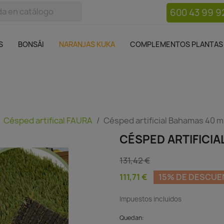
600 43 99 9
bos
Bonsái
Macetas
Complementos plantas
Mue

S
BONSÁI
NARANJAS KUKA
COMPLEMENTOS PLANTAS
Césped artifical FAURA
Césped artificial Bahamas 40 
CÉSPED ARTIFICI
131,42 €
111,71 €
15% DE DESCU
Impuestos incluidos
Quedan: