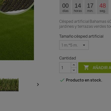
00
14
17
47
días
horas
min.
seg.
Césped artificial Bahamas 40
jardines y terrazas verdes to
Tamaño césped artificial
Cantidad

AÑADIR 

Producto en stock.
