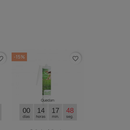
-15%
e_border
favorite_border
Quedan:
00
14
17
47
días
horas
min.
seg.