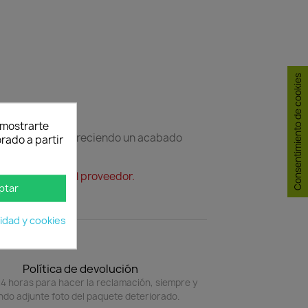
Consentimiento de cookies
y mostrarte
e y funcional, ofreciendo un acabado
rado a partir
mente de casa del proveedor.
ptar
cidad y cookies
Política de devolución
4 horas para hacer la reclamación, siempre y
do adjunte foto del paquete deteriorado.