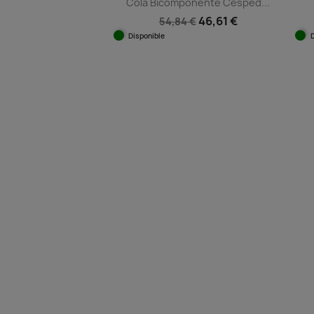
Cola Bicomponente Césped...
46,61 €
54,84 €
Disponible
Vista rápida
