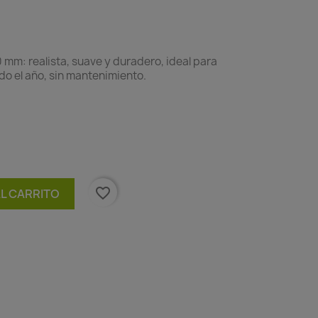
 mm: realista, suave y duradero, ideal para
do el año, sin mantenimiento.
favorite_border
AL CARRITO